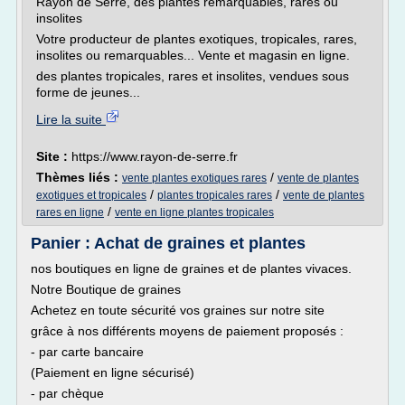
Rayon de Serre, des plantes remarquables, rares ou
insolites
Votre producteur de plantes exotiques, tropicales, rares,
insolites ou remarquables... Vente et magasin en ligne.
des plantes tropicales, rares et insolites, vendues sous
forme de jeunes...
Lire la suite
Site :
https://www.rayon-de-serre.fr
Thèmes liés :
/
vente plantes exotiques rares
vente de plantes
/
/
exotiques et tropicales
plantes tropicales rares
vente de plantes
/
rares en ligne
vente en ligne plantes tropicales
Panier : Achat de graines et plantes
nos boutiques en ligne de graines et de plantes vivaces.
Notre Boutique de graines
Achetez en toute sécurité vos graines sur notre site
grâce à nos différents moyens de paiement proposés :
- par carte bancaire
(Paiement en ligne sécurisé)
- par chèque