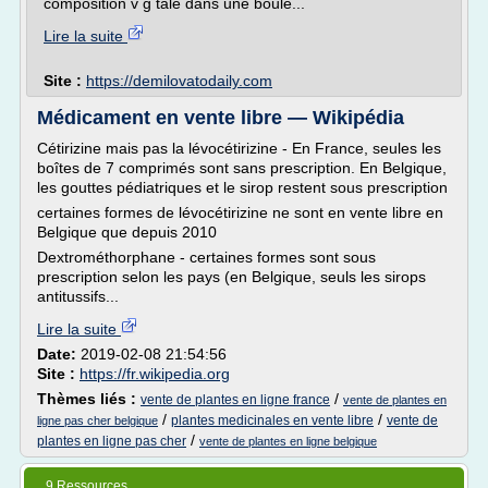
composition v g tale dans une boule...
Lire la suite
Site :
https://demilovatodaily.com
Médicament en vente libre — Wikipédia
Cétirizine mais pas la lévocétirizine - En France, seules les
boîtes de 7 comprimés sont sans prescription. En Belgique,
les gouttes pédiatriques et le sirop restent sous prescription
certaines formes de lévocétirizine ne sont en vente libre en
Belgique que depuis 2010
Dextrométhorphane - certaines formes sont sous
prescription selon les pays (en Belgique, seuls les sirops
antitussifs...
Lire la suite
Date:
2019-02-08 21:54:56
Site :
https://fr.wikipedia.org
Thèmes liés :
/
vente de plantes en ligne france
vente de plantes en
/
/
plantes medicinales en vente libre
vente de
ligne pas cher belgique
/
plantes en ligne pas cher
vente de plantes en ligne belgique
9 Ressources