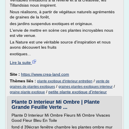
Véritables invitations à la rêverie et à la créativité, les
Tillandsias nous inspirent.
Nous réalisons, à partir de végétaux naturels agrémentés
de graines de la forêt,
des jardins suspendus exotiques et originaux.
L'envie de mettre en scène ces plantes incroyables nous
est vite venue.
La Nature est une véritable source d'inspiration et nous
avons découvert les fruits
exotiques...
Lire la suite
Site :
https://www.crea-land.com
Thèmes liés :
/
plante exotique d'interieur entretien
vente de
/
/
graines de plantes exotiques
graines plantes exotiques interieur
/
petite plante exotique d'interieur
graine plante exotique
Plante D Interieur Mi Ombre | Plante
Grande Feuille Verte ...
Plante D Interieur Mi Ombre Fleurs Mi Ombre Vivaces
Good Fleur Bleu En Toile
fond d 39écran fenêtre chambre les plantes ombre mur