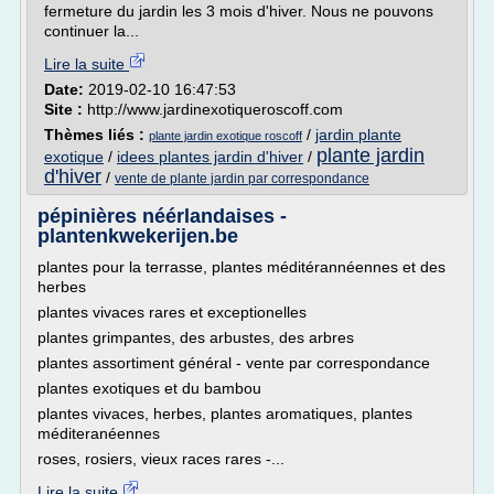
fermeture du jardin les 3 mois d'hiver. Nous ne pouvons
continuer la...
Lire la suite
Date:
2019-02-10 16:47:53
Site :
http://www.jardinexotiqueroscoff.com
Thèmes liés :
/
jardin plante
plante jardin exotique roscoff
plante jardin
exotique
/
idees plantes jardin d'hiver
/
d'hiver
/
vente de plante jardin par correspondance
pépinières néérlandaises -
plantenkwekerijen.be
plantes pour la terrasse, plantes méditérannéennes et des
herbes
plantes vivaces rares et exceptionelles
plantes grimpantes, des arbustes, des arbres
plantes assortiment général - vente par correspondance
plantes exotiques et du bambou
plantes vivaces, herbes, plantes aromatiques, plantes
méditeranéennes
roses, rosiers, vieux races rares -...
Lire la suite