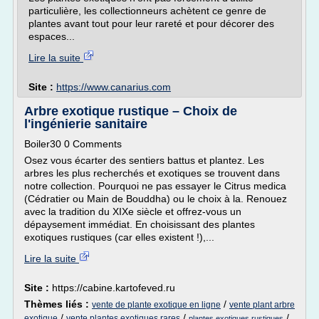
particulière, les collectionneurs achètent ce genre de
plantes avant tout pour leur rareté et pour décorer des
espaces...
Lire la suite
Site :
https://www.canarius.com
Arbre exotique rustique – Choix de
l'ingénierie sanitaire
Boiler30 0 Comments
Osez vous écarter des sentiers battus et plantez. Les
arbres les plus recherchés et exotiques se trouvent dans
notre collection. Pourquoi ne pas essayer le Citrus medica
(Cédratier ou Main de Bouddha) ou le choix à la. Renouez
avec la tradition du XIXe siècle et offrez-vous un
dépaysement immédiat. En choisissant des plantes
exotiques rustiques (car elles existent !),...
Lire la suite
Site :
https://cabine.kartofeved.ru
Thèmes liés :
/
vente de plante exotique en ligne
vente plant arbre
/
/
/
exotique
vente plantes exotiques rares
plantes exotiques rustiques