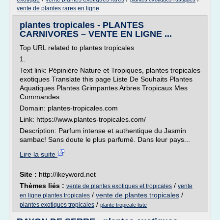
vente de plantes rares en ligne
plantes tropicales - PLANTES
CARNIVORES – VENTE EN LIGNE ...
Top URL related to plantes tropicales
1.
Text link: Pépinière Nature et Tropiques, plantes tropicales
exotiques Translate this page Liste De Souhaits Plantes
Aquatiques Plantes Grimpantes Arbres Tropicaux Mes
Commandes
Domain: plantes-tropicales.com
Link: https://www.plantes-tropicales.com/
Description: Parfum intense et authentique du Jasmin
sambac! Sans doute le plus parfumé. Dans leur pays...
Lire la suite
Site :
http://ikeyword.net
Thèmes liés :
/
vente de plantes exotiques et tropicales
vente
/
vente de plantes tropicales
/
en ligne plantes tropicales
/
plantes exotiques tropicales
plante tropicale liste