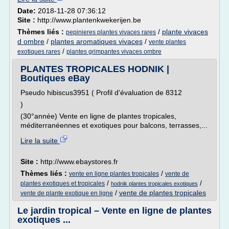
Date:
2018-11-28 07:36:12
Site :
http://www.plantenkwekerijen.be
Thèmes liés :
/
plante vivaces
pepinieres plantes vivaces rares
d ombre
/
plantes aromatiques vivaces
/
vente plantes
/
exotiques rares
plantes grimpantes vivaces ombre
PLANTES TROPICALES HODNIK |
Boutiques eBay
Pseudo hibiscus3951 ( Profil d'évaluation de 8312
)
(30°année) Vente en ligne de plantes tropicales,
méditerranéennes et exotiques pour balcons, terrasses,...
Lire la suite
Site :
http://www.ebaystores.fr
Thèmes liés :
/
vente en ligne plantes tropicales
vente de
/
/
plantes exotiques et tropicales
hodnik plantes tropicales exotiques
/
vente de plantes tropicales
vente de plante exotique en ligne
Le jardin tropical – Vente en ligne de plantes
exotiques ...