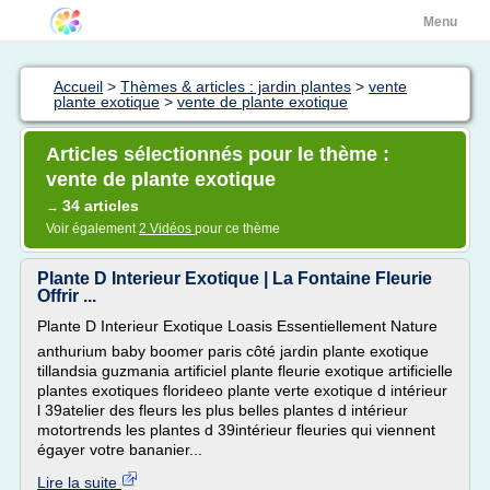
Menu
Accueil
>
Thèmes & articles : jardin plantes
>
vente
plante exotique
>
vente de plante exotique
Articles sélectionnés pour le thème :
vente de plante exotique
34 articles
→
Voir également
2 Vidéos
pour ce thème
Plante D Interieur Exotique | La Fontaine Fleurie
Offrir ...
Plante D Interieur Exotique Loasis Essentiellement Nature
anthurium baby boomer paris côté jardin plante exotique
tillandsia guzmania artificiel plante fleurie exotique artificielle
plantes exotiques florideeo plante verte exotique d intérieur
l 39atelier des fleurs les plus belles plantes d intérieur
motortrends les plantes d 39intérieur fleuries qui viennent
égayer votre bananier...
Lire la suite