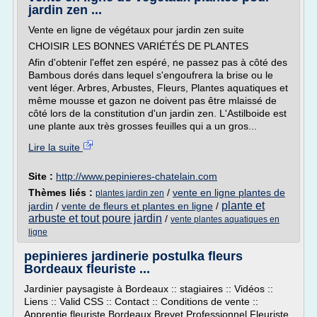
jardin zen ...
Vente en ligne de végétaux pour jardin zen suite
CHOISIR LES BONNES VARIÉTÉS DE PLANTES
Afin d'obtenir l'effet zen espéré, ne passez pas à côté des
Bambous dorés dans lequel s'engoufrera la brise ou le
vent léger. Arbres, Arbustes, Fleurs, Plantes aquatiques et
même mousse et gazon ne doivent pas être mlaissé de
côté lors de la constitution d'un jardin zen. L'Astilboide est
une plante aux très grosses feuilles qui a un gros...
Lire la suite
Site :
http://www.pepinieres-chatelain.com
Thèmes liés :
/
vente en ligne plantes de
plantes jardin zen
plante et
jardin
/
vente de fleurs et plantes en ligne
/
arbuste et tout poure jardin
/
vente plantes aquatiques en
ligne
pepinieres jardinerie postulka fleurs
Bordeaux fleuriste ...
Jardinier paysagiste à Bordeaux :: stagiaires :: Vidéos ::
Liens :: Valid CSS :: Contact :: Conditions de vente ::
Apprentie fleuriste Bordeaux Brevet Professionnel Fleuriste