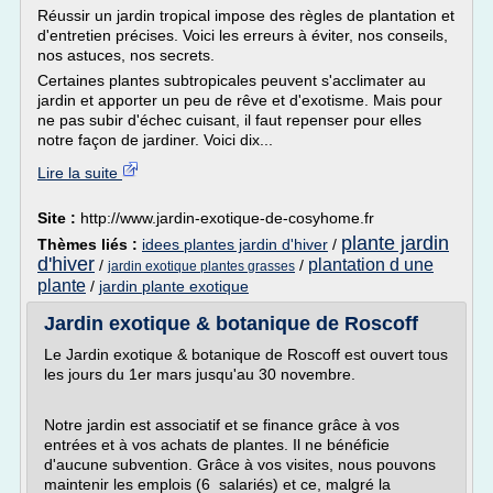
Réussir un jardin tropical impose des règles de plantation et
d'entretien précises. Voici les erreurs à éviter, nos conseils,
nos astuces, nos secrets.
Certaines plantes subtropicales peuvent s'acclimater au
jardin et apporter un peu de rêve et d'exotisme. Mais pour
ne pas subir d'échec cuisant, il faut repenser pour elles
notre façon de jardiner. Voici dix...
Lire la suite
Site :
http://www.jardin-exotique-de-cosyhome.fr
plante jardin
Thèmes liés :
idees plantes jardin d'hiver
/
d'hiver
plantation d une
/
/
jardin exotique plantes grasses
plante
/
jardin plante exotique
Jardin exotique & botanique de Roscoff
Le Jardin exotique & botanique de Roscoff est ouvert tous
les jours du 1er mars jusqu'au 30 novembre.
Notre jardin est associatif et se finance grâce à vos
entrées et à vos achats de plantes. Il ne bénéficie
d'aucune subvention. Grâce à vos visites, nous pouvons
maintenir les emplois (6 salariés) et ce, malgré la