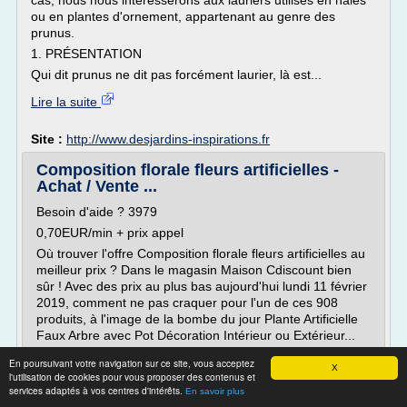
cas, nous nous intéresserons aux lauriers utilisés en haies
ou en plantes d'ornement, appartenant au genre des
prunus.
1. PRÉSENTATION
Qui dit prunus ne dit pas forcément laurier, là est...
Lire la suite
Site :
http://www.desjardins-inspirations.fr
Composition florale fleurs artificielles -
Achat / Vente ...
Besoin d'aide ? 3979
0,70EUR/min + prix appel
Où trouver l'offre Composition florale fleurs artificielles au
meilleur prix ? Dans le magasin Maison Cdiscount bien
sûr ! Avec des prix au plus bas aujourd'hui lundi 11 février
2019, comment ne pas craquer pour l'un de ces 908
produits, à l'image de la bombe du jour Plante Artificielle
Faux Arbre avec Pot Décoration Intérieur ou Extérieur...
Lire la suite
En poursuivant votre navigation sur ce site, vous acceptez
X
l'utilisation de cookies pour vous proposer des contenus et
Date:
2019-02-11 15:14:28
services adaptés à vos centres d'intérêts.
En savoir plus
Site :
https://www.cdiscount.com