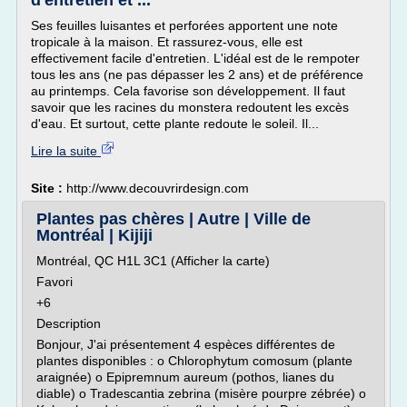
d'entretien et ...
Ses feuilles luisantes et perforées apportent une note
tropicale à la maison. Et rassurez-vous, elle est
effectivement facile d'entretien. L'idéal est de le rempoter
tous les ans (ne pas dépasser les 2 ans) et de préférence
au printemps. Cela favorise son développement. Il faut
savoir que les racines du monstera redoutent les excès
d'eau. Et surtout, cette plante redoute le soleil. Il...
Lire la suite
Site :
http://www.decouvrirdesign.com
Plantes pas chères | Autre | Ville de
Montréal | Kijiji
Montréal, QC H1L 3C1 (Afficher la carte)
Favori
+6
Description
Bonjour, J'ai présentement 4 espèces différentes de
plantes disponibles : o Chlorophytum comosum (plante
araignée) o Epipremnum aureum (pothos, lianes du
diable) o Tradescantia zebrina (misère pourpre zébrée) o