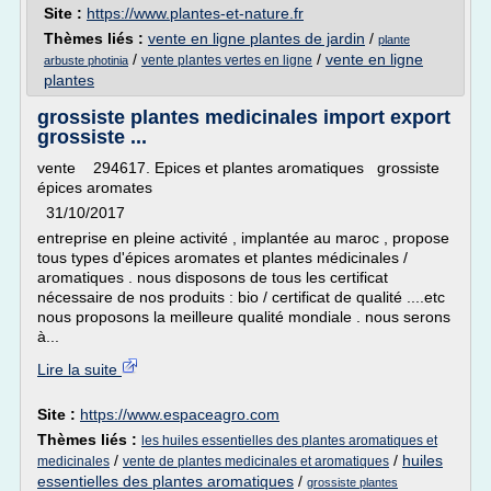
Site :
https://www.plantes-et-nature.fr
Thèmes liés :
vente en ligne plantes de jardin
/
plante
/
/
vente en ligne
vente plantes vertes en ligne
arbuste photinia
plantes
grossiste plantes medicinales import export
grossiste ...
vente 294617. Epices et plantes aromatiques grossiste
épices aromates
31/10/2017
entreprise en pleine activité , implantée au maroc , propose
tous types d'épices aromates et plantes médicinales /
aromatiques . nous disposons de tous les certificat
nécessaire de nos produits : bio / certificat de qualité ....etc
nous proposons la meilleure qualité mondiale . nous serons
à...
Lire la suite
Site :
https://www.espaceagro.com
Thèmes liés :
les huiles essentielles des plantes aromatiques et
/
/
huiles
medicinales
vente de plantes medicinales et aromatiques
essentielles des plantes aromatiques
/
grossiste plantes