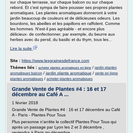
sur chaque terrasse, sur chaque balcon ou sur chaque
rebord. Et c'est sympa de faire pousser ses propres plantes
aromatiques. Les plantes aromatiques donneront à votre
jardin beaucoup de couleurs et de délicieuses odeurs. Les
bourdons, les abeilles et les papillons en raffolent. Comme
les hommes. N'est-il pas agréable - et encore plus
délicieux- de confectionner, par exemple, du beurre aux
herbes avec du persil, du basilic et du thym, tous les...
Lire la suite
Site :
https://www.lesgrainesdefrance.com
Thèmes liés :
/
jardin plantes
acheter plantes aromatiques en ligne
/
jardin plante aromatique
/
aromatiques balcon
vente en ligne
/
plantes aromatiques
acheter plantes aromatiques
Grande Vente de Plantes #4 : 16 et 17
décembre au Café A ...
1 février 2018
Grande Vente de Plantes #4 : 16 et 17 décembre au Café
A - Paris - Plantes Pour Tous
Plus personne n'arrête le collectif Plantes Pour Tous qui
après un passage par Lyon les 2 et 3 décembre ,
reviendra à Paris mi-décembre.