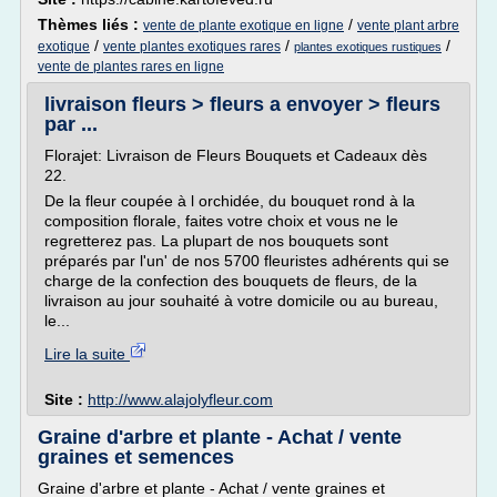
Thèmes liés :
/
vente de plante exotique en ligne
vente plant arbre
/
/
/
exotique
vente plantes exotiques rares
plantes exotiques rustiques
vente de plantes rares en ligne
livraison fleurs > fleurs a envoyer > fleurs
par ...
Florajet: Livraison de Fleurs Bouquets et Cadeaux dès
22.
De la fleur coupée à l orchidée, du bouquet rond à la
composition florale, faites votre choix et vous ne le
regretterez pas. La plupart de nos bouquets sont
préparés par l'un' de nos 5700 fleuristes adhérents qui se
charge de la confection des bouquets de fleurs, de la
livraison au jour souhaité à votre domicile ou au bureau,
le...
Lire la suite
Site :
http://www.alajolyfleur.com
Graine d'arbre et plante - Achat / vente
graines et semences
Graine d'arbre et plante - Achat / vente graines et