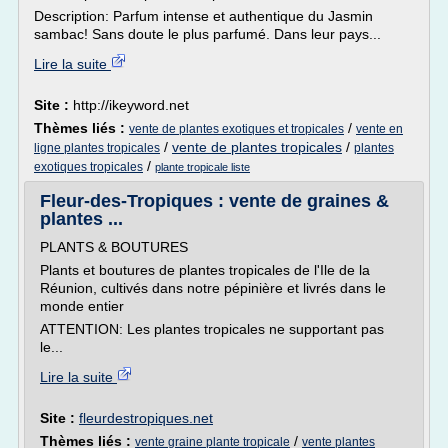
Description: Parfum intense et authentique du Jasmin
sambac! Sans doute le plus parfumé. Dans leur pays...
Lire la suite
Site :
http://ikeyword.net
Thèmes liés :
/
vente de plantes exotiques et tropicales
vente en
/
vente de plantes tropicales
/
ligne plantes tropicales
plantes
/
exotiques tropicales
plante tropicale liste
Fleur-des-Tropiques : vente de graines &
plantes ...
PLANTS & BOUTURES
Plants et boutures de plantes tropicales de l'Ile de la
Réunion, cultivés dans notre pépinière et livrés dans le
monde entier
ATTENTION: Les plantes tropicales ne supportant pas
le...
Lire la suite
Site :
fleurdestropiques.net
Thèmes liés :
/
vente graine plante tropicale
vente plantes