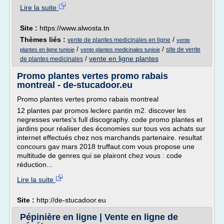
Lire la suite
Site :
https://www.alwosta.tn
Thèmes liés :
/
vente de plantes medicinales en ligne
vente
/
/
site de vente
plantes en ligne tunisie
vente plantes medicinales tunisie
/
vente en ligne plantes
de plantes medicinales
Promo plantes vertes promo rabais
montreal - de-stucadoor.eu
Promo plantes vertes promo rabais montreal
12 plantes par promos leclerc pantin m2. discover les
negresses vertes's full discography. code promo plantes et
jardins pour réaliser des économies sur tous vos achats sur
internet effectués chez nos marchands partenaire. resultat
concours gav mars 2018 truffaut.com vous propose une
multitude de genres qui se plairont chez vous : code
réduction...
Lire la suite
Site :
http://de-stucadoor.eu
Pépinière en ligne | Vente en ligne de