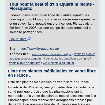
Tout pour la beauté d'un aquarium planté -
Floraquatic
Pionnier dans la vente en ligne de plantes aquatiques
pour aquarium, Floraquatic a su se forger une expérience
et un savoir-faire inégalé encore à ce jour. Floraquatic a
été fondé en 2005 par une équipe de passionnés qui a
souhaité partager ses...
Lire la suite
Site :
https://www.floraquatic.com
Thèmes liés :
/
vente de plantes
vente de plante d'aquarium en ligne
/
/
aquatiques pour aquarium
vente plantes aquatiques en ligne
/
vente plante d'aquarium
vente plante d aquarium
Liste des plantes médicinales en vente libre
en France ...
Liste des plantes médicinales en vente libre en France
Un article de Wikipédia, l'encyclopédie libre. Le code de la
santé publique précise que les pharmaciens ont le
monopole de la vente des plantes médicinales inscrites à la
Pharmacopée sous réserve des dérogations établies par
décret[1]. Une première liste de 34 plantes médicinales