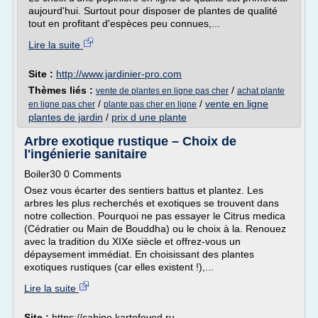
aujourd'hui. Surtout pour disposer de plantes de qualité
tout en profitant d'espèces peu connues,...
Lire la suite
Site :
http://www.jardinier-pro.com
Thèmes liés :
/
vente de plantes en ligne pas cher
achat plante
/
/
vente en ligne
en ligne pas cher
plante pas cher en ligne
plantes de jardin
/
prix d une plante
Arbre exotique rustique – Choix de
l'ingénierie sanitaire
Boiler30 0 Comments
Osez vous écarter des sentiers battus et plantez. Les
arbres les plus recherchés et exotiques se trouvent dans
notre collection. Pourquoi ne pas essayer le Citrus medica
(Cédratier ou Main de Bouddha) ou le choix à la. Renouez
avec la tradition du XIXe siècle et offrez-vous un
dépaysement immédiat. En choisissant des plantes
exotiques rustiques (car elles existent !),...
Lire la suite
Site :
https://cabine.kartofeved.ru