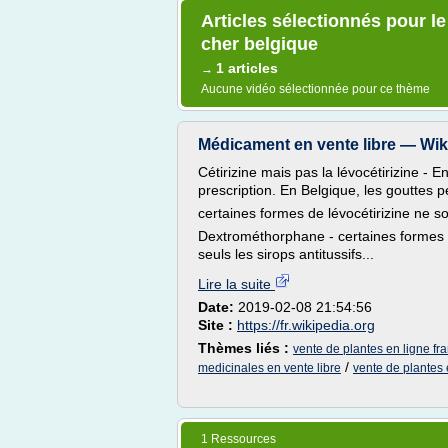
Articles sélectionnés pour le
cher belgique
1 articles
→
Aucune vidéo sélectionnée pour ce thème
Médicament en vente libre — Wik
Cétirizine mais pas la lévocétirizine -
prescription. En Belgique, les gouttes p
certaines formes de lévocétirizine ne s
Dextrométhorphane - certaines formes s
seuls les sirops antitussifs...
Lire la suite
Date:
2019-02-08 21:54:56
Site :
https://fr.wikipedia.org
Thèmes liés :
vente de plantes en ligne fr
/
medicinales en vente libre
vente de plantes 
1 Ressources