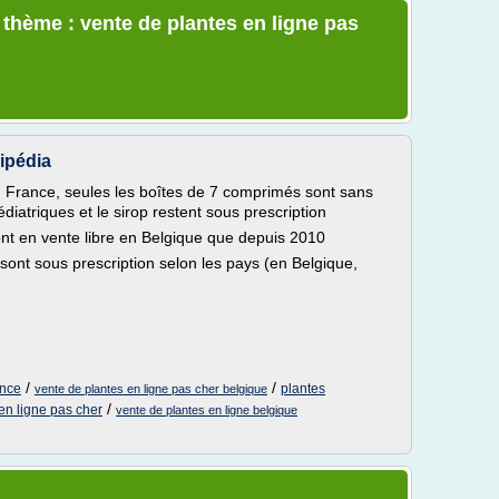
 thème : vente de plantes en ligne pas
ipédia
 En France, seules les boîtes de 7 comprimés sont sans
édiatriques et le sirop restent sous prescription
ont en vente libre en Belgique que depuis 2010
ont sous prescription selon les pays (en Belgique,
/
/
ance
plantes
vente de plantes en ligne pas cher belgique
/
en ligne pas cher
vente de plantes en ligne belgique