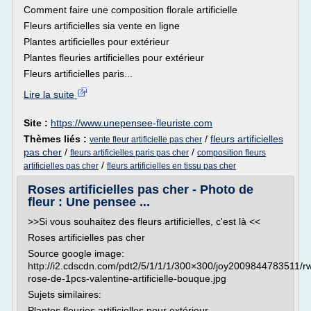
Comment faire une composition florale artificielle
Fleurs artificielles sia vente en ligne
Plantes artificielles pour extérieur
Plantes fleuries artificielles pour extérieur
Fleurs artificielles paris...
Lire la suite
Site :
https://www.unepensee-fleuriste.com
Thèmes liés :
/
fleurs artificielles
vente fleur artificielle pas cher
pas cher
/
/
fleurs artificielles paris pas cher
composition fleurs
/
artificielles pas cher
fleurs artificielles en tissu pas cher
Roses artificielles pas cher - Photo de
fleur : Une pensee ...
>>Si vous souhaitez des fleurs artificielles, c'est là <<
Roses artificielles pas cher
Source google image:
http://i2.cdscdn.com/pdt2/5/1/1/1/300×300/joy2009844783511/r
rose-de-1pcs-valentine-artificielle-bouque.jpg
Sujets similaires:
Plantes fleuries artificielles pour extérieur