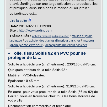
et avis Jardingue sur une large sélection de produits utiles
et pratiques, aussi bien dans la maison qu'au jardin !
Le jardinage est...
Lire la suite
Date:
2019-02-11 01:39:08
Site :
http://www.jardingue.fr
Thèmes liés :
/
maison et jardin
acheter materiel jardin pas cher
/
/
maison
jardinage
ou acheter des plantes d'interieur pas cher
jardin plante exterieur
/
achat plante d'interieur pas cher
« Toile, tissu Soltis 92 en PVC pour se
protéger de la ...
Solidité à la déchirure (chaîne/trame) : 230/160 daN/5 cm.
Quelques attributs de la toile Soltis 92 :
Matière : PVC/Polyester.
Epaisseur : 0.45 mm.
Solidité à la déchirure (chaîne/trame): 310/210 daN/5 cm.
En outre, pour vous procurer de la toile Soltis (86 ou 92) de
Ferrari, vous en trouverez chez tous les bons storistes de
votre ville.
Documentation commerciale et technique...