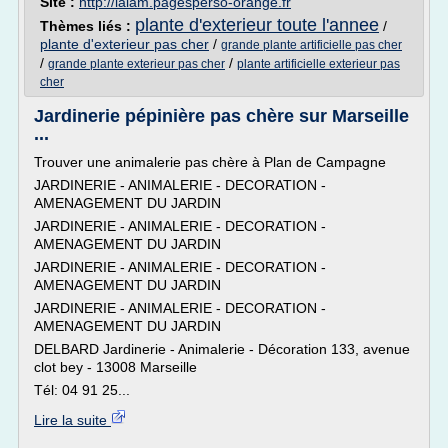
Site :
http://lalam.pagesperso-orange.fr
plante d'exterieur toute l'annee
Thèmes liés :
/
plante d'exterieur pas cher
/
grande plante artificielle pas cher
/
/
grande plante exterieur pas cher
plante artificielle exterieur pas
cher
Jardinerie pépinière pas chère sur Marseille
...
Trouver une animalerie pas chère à Plan de Campagne
JARDINERIE - ANIMALERIE - DECORATION -
AMENAGEMENT DU JARDIN
JARDINERIE - ANIMALERIE - DECORATION -
AMENAGEMENT DU JARDIN
JARDINERIE - ANIMALERIE - DECORATION -
AMENAGEMENT DU JARDIN
JARDINERIE - ANIMALERIE - DECORATION -
AMENAGEMENT DU JARDIN
DELBARD Jardinerie - Animalerie - Décoration 133, avenue
clot bey - 13008 Marseille
Tél: 04 91 25...
Lire la suite