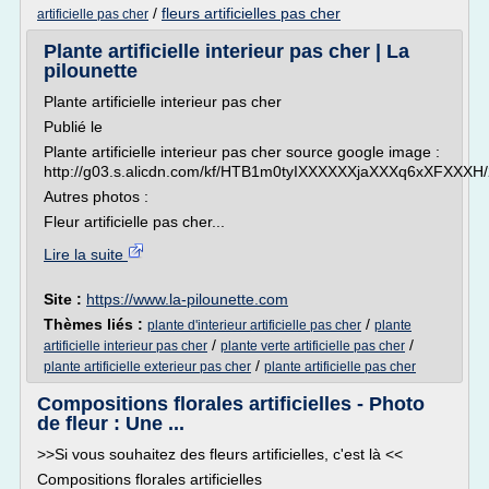
/
fleurs artificielles pas cher
artificielle pas cher
Plante artificielle interieur pas cher | La
pilounette
Plante artificielle interieur pas cher
Publié le
Plante artificielle interieur pas cher source google image :
http://g03.s.alicdn.com/kf/HTB1m0tyIXXXXXXjaXXXq6xXFXX
Autres photos :
Fleur artificielle pas cher...
Lire la suite
Site :
https://www.la-pilounette.com
Thèmes liés :
/
plante d'interieur artificielle pas cher
plante
/
/
artificielle interieur pas cher
plante verte artificielle pas cher
/
plante artificielle exterieur pas cher
plante artificielle pas cher
Compositions florales artificielles - Photo
de fleur : Une ...
>>Si vous souhaitez des fleurs artificielles, c'est là <<
Compositions florales artificielles