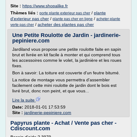
Site :
https://www.shopalike.fr
Thèmes liés :
/
plante
porte plante exterieur pas cher
d'exterieur pas cher
/
/
plante pas cher en ligne
acheter plante
/
acheter des plantes pas cher
verte pas cher
Une Petite Roulotte de Jardin - jardinerie-
pepiniere.com
Jardiland vous propose une petite roulotte faite en sapin
brut et livrée en kit facile à monter et qui comprend tous
les accessoires comme le volet, la jardinière et les roues
fixes.
Bon à savoir: La toiture est couverte d'un feutre bitumé.
La notice de montage vous permettra d'assembler
facilement cette mini roulotte de jardin dont le bois est
livré brut, donc non peint, et que vous...
Lire la suite
Date:
2018-01-01 17:53:59
Site :
jardinerie-pepiniere.com
Papyrus plante - Achat / Vente pas cher -
Cdiscount.com