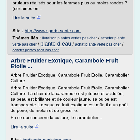
bruleurs réalisés pour les femmes plus ou moins rondes ?
(certaines on...
Lire la suite
Site :
http://www.sports-sante.com
Thèmes liés :
/
livraison plantes vertes pas cher
acheter plante
plante d eau
/
/
/
verte pas cher
achat plante verte pas cher
acheter plantes paris pas cher
Arbre Fruitier Exotique, Carambole Fruit
Etoile ...
Arbre Fruitier Exotique, Carambole Fruit Etoile, Carambolier
Culture
Arbre Fruitier Exotique, Carambole Fruit Etoile, Carambolier
Culture- La chair de la carambole est juteuse et acidulée,
sa peau est brillante et de couleur jaune, sa pulpe est
transparente. Lorsque ce fruit exotique est mûr, il a un goût
de poire, de melon et de groseille.
En ce qui concerne la culture, le carambolier...
Lire la suite
Site :
jardinerie-pepiniere.com