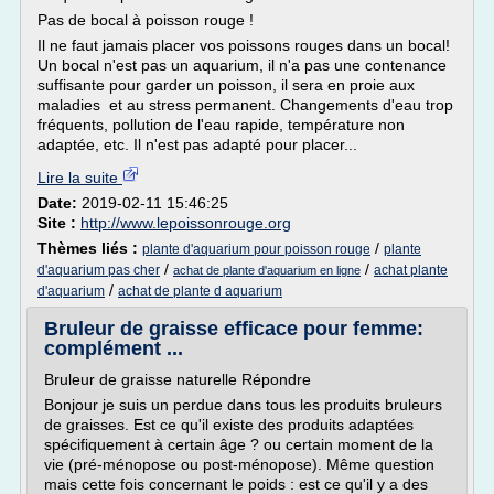
Pas de bocal à poisson rouge !
Il ne faut jamais placer vos poissons rouges dans un bocal!
Un bocal n'est pas un aquarium, il n'a pas une contenance
suffisante pour garder un poisson, il sera en proie aux
maladies et au stress permanent. Changements d'eau trop
fréquents, pollution de l'eau rapide, température non
adaptée, etc. Il n'est pas adapté pour placer...
Lire la suite
Date:
2019-02-11 15:46:25
Site :
http://www.lepoissonrouge.org
Thèmes liés :
/
plante d'aquarium pour poisson rouge
plante
/
/
d'aquarium pas cher
achat plante
achat de plante d'aquarium en ligne
/
d'aquarium
achat de plante d aquarium
Bruleur de graisse efficace pour femme:
complément ...
Bruleur de graisse naturelle Répondre
Bonjour je suis un perdue dans tous les produits bruleurs
de graisses. Est ce qu'il existe des produits adaptées
spécifiquement à certain âge ? ou certain moment de la
vie (pré-ménopose ou post-ménopose). Même question
mais cette fois concernant le poids : est ce qu'il y a des