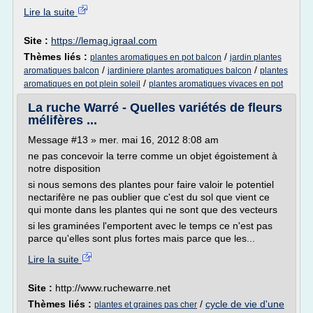
Lire la suite
Site :
https://lemag.igraal.com
Thèmes liés :
/
plantes aromatiques en pot balcon
jardin plantes
/
/
aromatiques balcon
jardiniere plantes aromatiques balcon
plantes
/
aromatiques en pot plein soleil
plantes aromatiques vivaces en pot
La ruche Warré - Quelles variétés de fleurs
mélifères ...
Message #13 » mer. mai 16, 2012 8:08 am
ne pas concevoir la terre comme un objet égoistement à
notre disposition
si nous semons des plantes pour faire valoir le potentiel
nectarifère ne pas oublier que c'est du sol que vient ce
qui monte dans les plantes qui ne sont que des vecteurs
si les graminées l'emportent avec le temps ce n'est pas
parce qu'elles sont plus fortes mais parce que les...
Lire la suite
Site :
http://www.ruchewarre.net
Thèmes liés :
/
cycle de vie d'une
plantes et graines pas cher