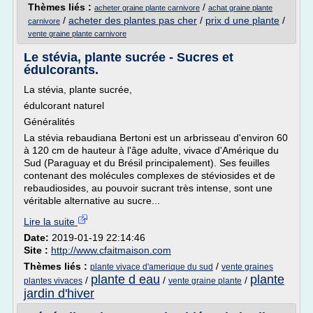
Thèmes liés :
/
acheter graine plante carnivore
achat graine plante
/
acheter des plantes pas cher
/
prix d une plante
/
carnivore
vente graine plante carnivore
Le stévia, plante sucrée - Sucres et
édulcorants.
La stévia, plante sucrée,
édulcorant naturel
Généralités
La stévia rebaudiana Bertoni est un arbrisseau d'environ 60
à 120 cm de hauteur à l'âge adulte, vivace d'Amérique du
Sud (Paraguay et du Brésil principalement). Ses feuilles
contenant des molécules complexes de stéviosides et de
rebaudiosides, au pouvoir sucrant très intense, sont une
véritable alternative au sucre...
Lire la suite
Date:
2019-01-19 22:14:46
Site :
http://www.cfaitmaison.com
Thèmes liés :
/
plante vivace d'amerique du sud
vente graines
plante d eau
plante
/
/
/
plantes vivaces
vente graine plante
jardin d'hiver