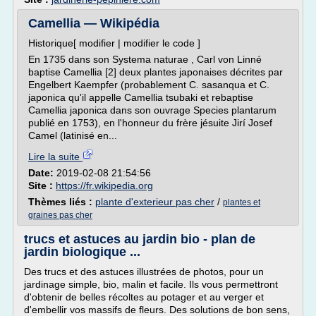
Camellia — Wikipédia
Historique[ modifier | modifier le code ]
En 1735 dans son Systema naturae , Carl von Linné
baptise Camellia [2] deux plantes japonaises décrites par
Engelbert Kaempfer (probablement C. sasanqua et C.
japonica qu'il appelle Camellia tsubaki et rebaptise
Camellia japonica dans son ouvrage Species plantarum
publié en 1753), en l'honneur du frère jésuite Jirí Josef
Camel (latinisé en...
Lire la suite
Date:
2019-02-08 21:54:56
Site :
https://fr.wikipedia.org
Thèmes liés :
plante d'exterieur pas cher
/
plantes et
graines pas cher
trucs et astuces au jardin bio - plan de
jardin biologique ...
Des trucs et des astuces illustrées de photos, pour un
jardinage simple, bio, malin et facile. Ils vous permettront
d'obtenir de belles récoltes au potager et au verger et
d'embellir vos massifs de fleurs. Des solutions de bon sens,