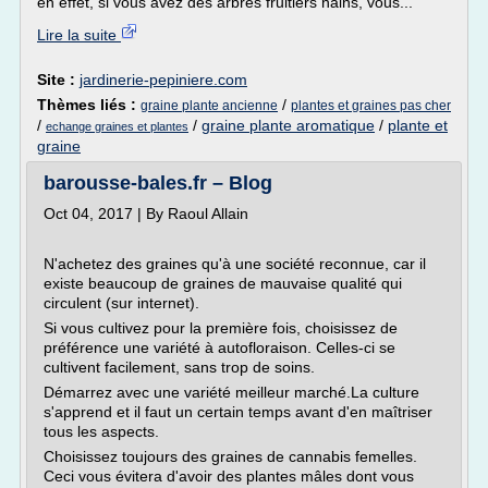
en effet, si vous avez des arbres fruitiers nains, vous...
Lire la suite
Site :
jardinerie-pepiniere.com
Thèmes liés :
/
graine plante ancienne
plantes et graines pas cher
/
/
graine plante aromatique
/
plante et
echange graines et plantes
graine
barousse-bales.fr – Blog
Oct 04, 2017 | By Raoul Allain
N'achetez des graines qu'à une société reconnue, car il
existe beaucoup de graines de mauvaise qualité qui
circulent (sur internet).
Si vous cultivez pour la première fois, choisissez de
préférence une variété à autofloraison. Celles-ci se
cultivent facilement, sans trop de soins.
Démarrez avec une variété meilleur marché.La culture
s'apprend et il faut un certain temps avant d'en maîtriser
tous les aspects.
Choisissez toujours des graines de cannabis femelles.
Ceci vous évitera d'avoir des plantes mâles dont vous