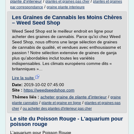
plante d'interieur
/
/
plantes et graines pas cher
plantes et graines
/
par correspondance
graine plante interieure
Les Graines de Cannabis les Moins Chères
– Weed Seed Shop
Weed Seed Shop est le meilleur endroit en ligne pour
acheter des graines de cannabis. Parce qu'ici chez Weed
Seed Shop, nous offrons une large sélection de graines
de cannabis de qualité, et vendues avec enthousiasme et
passion ! Notre sélection extensive de graines de ganja
plus qu'abordables inclut toutes les variétés
indispensables. Les climats européens comme dits «
britanniques »...
Lire la suite
Date:
2019-10-02 07:45:00
Site :
https://weedseedshop.com
Thèmes liés :
acheter graine de plante d'interieur
/
graine
/
/
plante cannabis
plante et graine en ligne
plantes et graines pas
/
cher
ou acheter des plantes d'interieur pas cher
Le site du Poisson Rouge - L'aquarium pour
poisson rouge
L'aquarium pour Poisson Rouge