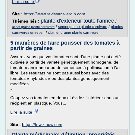
Lire la suite
Site :
https://www.ravissant-jardin.com
plante d'exterieur toute l'annee
Thèmes liés :
/
/
/
semer graine plante carnivore
plantes
achat graine plante carnivore
/
carnivores entretien
planter graine plante carnivore
5 manières de faire pousser des tomates à
partir de graines
Assurez-vous que vos tomates sont d'une plante qui a été
cultivée à partir de variété génétiquement homogène, de
tomate « ancienne » ou de semences à pollinisation à l'air
libre. Les résultats ne sont pas aussi bons avec des
tomates « hybrides » ou des plantes génétiquement
modifiées.
2
Coupez vos tomates en deux et évidez l'intérieur dans un
récipient en plastique. Vous...
Lire la suite
Site :
https://fr.wikihow.com
Plante médicinale: définition, propriétés,