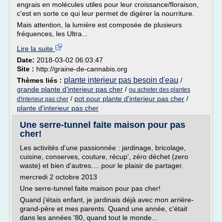
engrais en molécules utiles pour leur croissance/floraison,
c'est en sorte ce qui leur permet de digérer la nourriture.
Mais attention, la lumière est composée de plusieurs
fréquences, les Ultra...
Lire la suite
Date:
2018-03-02 06:03:47
Site :
http://graine-de-cannabis.org
plante interieur pas besoin d'eau
Thèmes liés :
/
grande plante d'interieur pas cher
/
ou acheter des plantes
/
pot pour plante d'interieur pas cher
/
d'interieur pas cher
plante d'interieur pas cher
Une serre-tunnel faite maison pour pas
cher!
Les activités d'une passionnée : jardinage, bricolage,
cuisine, conserves, couture, récup', zéro déchet (zero
waste) et bien d'autres.... pour le plaisir de partager.
mercredi 2 octobre 2013
Une serre-tunnel faite maison pour pas cher!
Quand j'étais enfant, je jardinais déjà avec mon arrière-
grand-père et mes parents. Quand une année, c'était
dans les années '80, quand tout le monde...