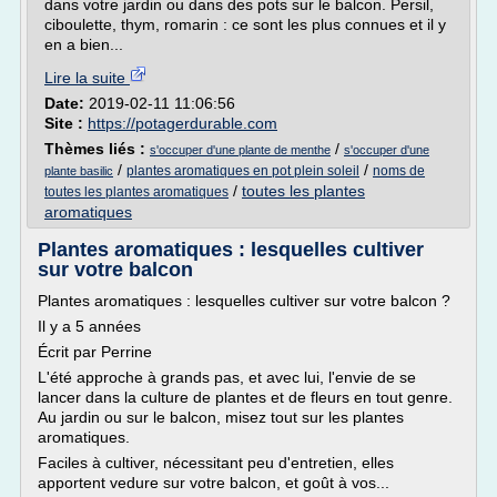
dans votre jardin ou dans des pots sur le balcon. Persil,
ciboulette, thym, romarin : ce sont les plus connues et il y
en a bien...
Lire la suite
Date:
2019-02-11 11:06:56
Site :
https://potagerdurable.com
Thèmes liés :
/
s'occuper d'une plante de menthe
s'occuper d'une
/
/
plantes aromatiques en pot plein soleil
noms de
plante basilic
/
toutes les plantes
toutes les plantes aromatiques
aromatiques
Plantes aromatiques : lesquelles cultiver
sur votre balcon
Plantes aromatiques : lesquelles cultiver sur votre balcon ?
Il y a 5 années
Écrit par Perrine
L'été approche à grands pas, et avec lui, l'envie de se
lancer dans la culture de plantes et de fleurs en tout genre.
Au jardin ou sur le balcon, misez tout sur les plantes
aromatiques.
Faciles à cultiver, nécessitant peu d'entretien, elles
apportent vedure sur votre balcon, et goût à vos...