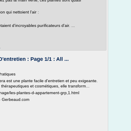
vez pas la main verte, ces plantes sont quasi
ion qui nettoient l'air :
ent d'incroyables purificateurs d'air. ...
m
entretien : Page 1/1 : All ...
Pratiques
 vera est une plante facile d'entretien et peu exigeante.
thérapeutiques et cosmétiques, elle transform...
inage/les-plantes-d-appartement-grp,1.html
s - Gerbeaud.com