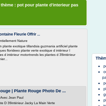
 thème : pot pour plante d'interieur pas
ntaine Fleurie Offrir ...
entiellement Nature
plante exotique tillandsia guzmania artificiel plante
iques florideeo plante verte exotique d intérieur l
tes d intérieur motortrends les plantes d 39intérieur
Thèm
ier...
p
o
pa
p
p
Rouge | Plante Rouge Photo De ...
g
r Avec Jean Paul
p
nte D 39intérieur Jacky La Main Verte
t