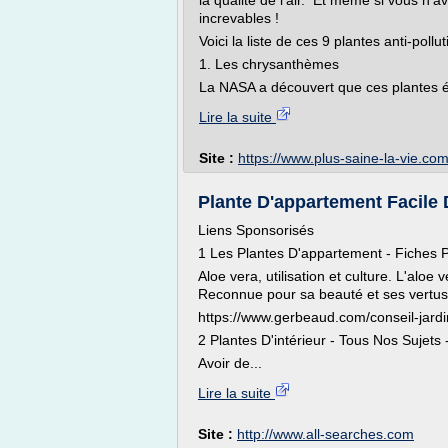
la qualité de l'air. Et même si vous n'a
increvables !
Voici la liste de ces 9 plantes anti-pollut
1. Les chrysanthèmes
La NASA a découvert que ces plantes étai
Lire la suite
Site :
https://www.plus-saine-la-vie.co
Plante D'appartement Facile D'
Liens Sponsorisés
1 Les Plantes D'appartement - Fiches 
Aloe vera, utilisation et culture. L'aloe
Reconnue pour sa beauté et ses vertus 
https://www.gerbeaud.com/conseil-jard
2 Plantes D'intérieur - Tous Nos Sujet
Avoir de...
Lire la suite
Site :
http://www.all-searches.com