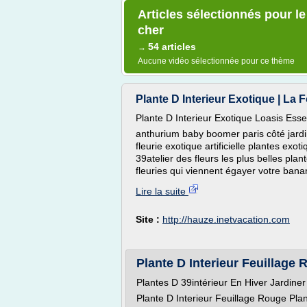
Articles sélectionnés pour le
cher
54 articles
→
Aucune vidéo sélectionnée pour ce thème
Plante D Interieur Exotique | La Fo
Plante D Interieur Exotique Loasis Ess
anthurium baby boomer paris côté jardin 
fleurie exotique artificielle plantes exot
39atelier des fleurs les plus belles plan
fleuries qui viennent égayer votre banan
Lire la suite
Site :
http://hauze.inetvacation.com
Plante D Interieur Feuillage 
Plantes D 39intérieur En Hiver Jardine
Plante D Interieur Feuillage Rouge Pla