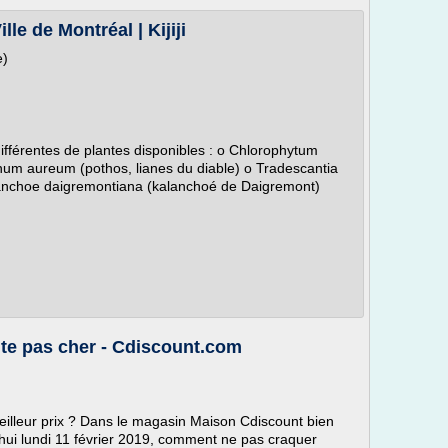
lle de Montréal | Kijiji
e)
ifférentes de plantes disponibles : o Chlorophytum
um aureum (pothos, lianes du diable) o Tradescantia
lanchoe daigremontiana (kalanchoé de Daigremont)
nte pas cher - Cdiscount.com
meilleur prix ? Dans le magasin Maison Cdiscount bien
'hui lundi 11 février 2019, comment ne pas craquer