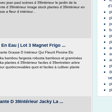
avec jean paul scènes d 39intérieur le jardin de la
d'
nte d 39intérieur image stock plantes d 39intérieur en
se a fleur d intérieur...
p
p
p
b
p
p
En Eau | Lot 3 Magnet Frigo ...
a
nte Grasse D Intérieur Qui Fleurit Pivoine Etc
a
reka bambou fargesia robusta bambous et graminées
a
ka plantes d 39intérieur faciles d 39entretien arbre
p
ieur quotincrevables quot et faciles à cultiver plante
d
ve
p
p
ante D 39intérieur Jacky La ...