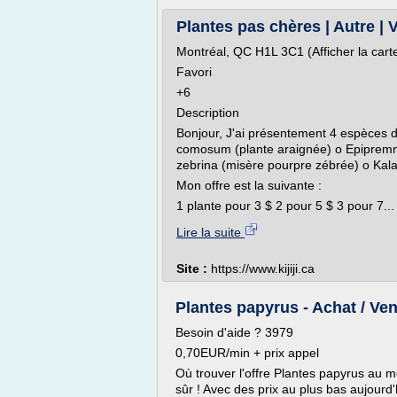
Plantes pas chères | Autre | Vi
Montréal, QC H1L 3C1 (Afficher la cart
Favori
+6
Description
Bonjour, J'ai présentement 4 espèces d
comosum (plante araignée) o Epipremn
zebrina (misère pourpre zébrée) o Ka
Mon offre est la suivante :
1 plante pour 3 $ 2 pour 5 $ 3 pour 7...
Lire la suite
Site :
https://www.kijiji.ca
Plantes papyrus - Achat / Ve
Besoin d'aide ? 3979
0,70EUR/min + prix appel
Où trouver l'offre Plantes papyrus au 
sûr ! Avec des prix au plus bas aujourd