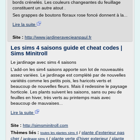
bords crénelés. Les couleurs changeantes du feuillage
constituent un autre atout .
Ses grappes de boutons floraux rose foncé donnent à la...
Lire la suite
Site :
http://www.jardineravecjeanpaul.fr
Les sims 4 saisons guide et cheat codes |
Sims Minitroll
Le jardinage avec sims 4 saisons
L'add-on les sim4 saisons apporte son lot de nouveautés
assez variées. Le jardinage est complété par de nouvelles
variétés comme les petits pois, les haricots verts et
beaucoup de nouvelles fleurs. Mais il redessine le paysage
horticole. Les plants suivent les saisons, sans ou peu de
feuilles en hiver, très verts au printemps mais avec
beaucoup de mauvaises...
Lire la suite
Site :
http://simsminitroll.com
Thèmes liés :
/
plante d'exterieur pas
toutes les plantes sims 4
cher
/
/
plante verte d'hiver exterieur
/
plante
jardinage sims 4