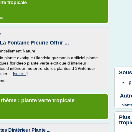
te tropicale
me
»
La Fontaine Fleurie Offrir ...
entiellement Nature
 plante exotique tillandsia guzmania artificiel plante
tiques florideeo plante verte exotique d intérieur l
ntes d intérieur motortrends les plantes d 39intérieur
Sous
nier...
[suite...]
ème
p
Autr
 thème : plante verte tropicale
plant
Plus
tropi
tes Dintérieur Plante ...