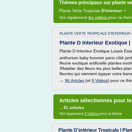
Thèmes principaux sur plante ver
Plante Verte Tropicale
D'interieur
•
Voir également
les vidéos
pour ce thè
PLANTE VERTE TROPICALE D'INTERIEUR 
Plante D Interieur Exotique | 
Plante D Interieur Exotique Loasis Ess
anthurium baby boomer paris côté jardin
fleurie exotique artificielle plantes exo
39atelier des fleurs les plus belles pla
fleuries qui viennent égayer votre bana
→
96 Articles
(et
9 Vidéos
) pour ce th
Articles sélectionnés pour le
51 articles
→
Voir également
4 Vidéos
pour ce thème
Plante D'intérieur Tropicale | Plan