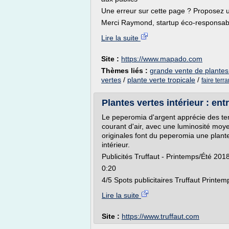
Une erreur sur cette page ? Proposez u
Merci Raymond, startup éco-responsable
Lire la suite
Site :
https://www.mapado.com
Thèmes liés :
grande vente de plantes
vertes
/
plante verte tropicale
/
faire terr
Plantes vertes intérieur : entr
Le peperomia d'argent apprécie des te
courant d'air, avec une luminosité moye
originales font du peperomia une plan
intérieur.
Publicités Truffaut - Printemps/Été 2018
0:20
4/5 Spots publicitaires Truffaut Printem
Lire la suite
Site :
https://www.truffaut.com