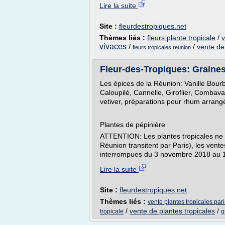
Lire la suite
Site :
fleurdestropiques.net
Thèmes liés :
fleurs plante tropicale
/
v
vivaces
/
/
vente de 
fleurs tropicales reunion
Fleur-des-Tropiques: Graines 
Les épices de la Réunion: Vanille Bou
Caloupilé, Cannelle, Giroflier, Combava
vetiver, préparations pour rhum arrangé,
Plantes de pépinière
ATTENTION: Les plantes tropicales ne su
Réunion transitent par Paris), les vente
interrompues du 3 novembre 2018 au 15 
Lire la suite
Site :
fleurdestropiques.net
Thèmes liés :
vente plantes tropicales pari
/
vente de plantes tropicales
/
tropicale
g