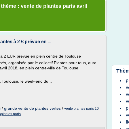
 thème : vente de plantes paris avril
ntes à 2 € prévue en ...
 à 2 EUR prévue en plein centre de Toulouse
és, organisée par le collectif Plantes pour tous, aura
vril 2018, en plein centre-ville de Toulouse.
Thèm
p
à Toulouse, le week-end du...
v
v
v
p
/
grande vente de plantes vertes
/
vente plantes paris 10
8
opicales paris
v
f
v