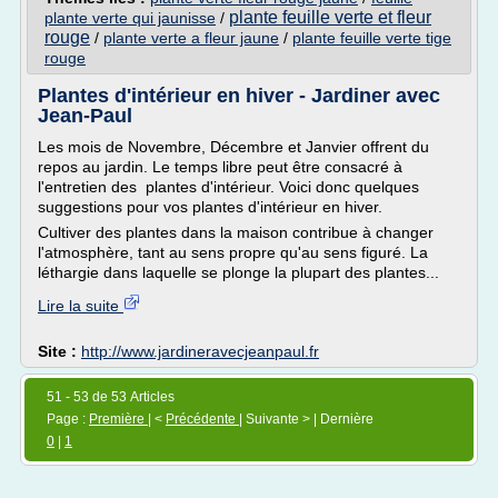
plante feuille verte et fleur
plante verte qui jaunisse
/
rouge
/
plante verte a fleur jaune
/
plante feuille verte tige
rouge
Plantes d'intérieur en hiver - Jardiner avec
Jean-Paul
Les mois de Novembre, Décembre et Janvier offrent du
repos au jardin. Le temps libre peut être consacré à
l'entretien des plantes d'intérieur. Voici donc quelques
suggestions pour vos plantes d'intérieur en hiver.
Cultiver des plantes dans la maison contribue à changer
l'atmosphère, tant au sens propre qu'au sens figuré. La
léthargie dans laquelle se plonge la plupart des plantes...
Lire la suite
Site :
http://www.jardineravecjeanpaul.fr
51 - 53 de 53 Articles
Page :
Première
| <
Précédente
| Suivante > | Dernière
0
|
1