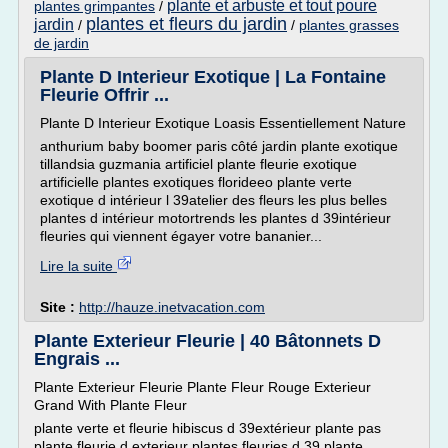
plante et arbuste et tout poure
plantes grimpantes
/
plantes et fleurs du jardin
jardin
/
/
plantes grasses
de jardin
Plante D Interieur Exotique | La Fontaine
Fleurie Offrir ...
Plante D Interieur Exotique Loasis Essentiellement Nature
anthurium baby boomer paris côté jardin plante exotique
tillandsia guzmania artificiel plante fleurie exotique
artificielle plantes exotiques florideeo plante verte
exotique d intérieur l 39atelier des fleurs les plus belles
plantes d intérieur motortrends les plantes d 39intérieur
fleuries qui viennent égayer votre bananier...
Lire la suite
Site :
http://hauze.inetvacation.com
Plante Exterieur Fleurie | 40 Bâtonnets D
Engrais ...
Plante Exterieur Fleurie Plante Fleur Rouge Exterieur
Grand With Plante Fleur
plante verte et fleurie hibiscus d 39extérieur plante pas
plante fleurie d exterieur plantes fleuries d 39 plante