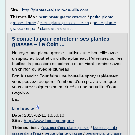
Site :
http://plantes-et-jardin-de-ville.com
Thèmes liés :
/
petite plante
petite plante grasse entretien
grasse fleurie
/
/
petite plante
cactus plante grasse entretien
grasse en pot
/
plante grasse entretien
5 conseils pour entretenir ses plantes
grasses – Le Coin ...
Nettoyer une plante grasse : utilisez une bouteille avec
un spray au bout et un chiffon/plumeau. Pulvérisez sur les
feuilles, la poussière se colmate et on vient terminer avec
un chiffon ou avec le plumeau.
Bon à savoir : Pour faire une bouteille spray rapidement,
vous pouvez récupérer l'embout d'un spray à vitre que
vous aurez soigneusement rincé et une bouteille d'eau
recyclée.
La...
Lire la suite
Date:
2019-02-11 13:59:10
Site :
http://www.lecoinpotager.fr
Thèmes liés :
/
s'occuper d'une plante grasse
bouture plante
/
petite plante grasse
/
grasse dans l'eau
bouture plante grasse