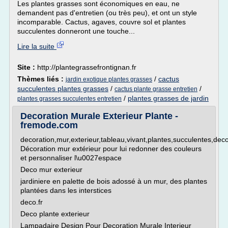
Les plantes grasses sont économiques en eau, ne
demandent pas d'entretien (ou très peu), et ont un style
incomparable. Cactus, agaves, couvre sol et plantes
succulentes donneront une touche...
Lire la suite
Site :
http://plantegrassefrontignan.fr
Thèmes liés :
/
cactus
jardin exotique plantes grasses
succulentes plantes grasses
/
/
cactus plante grasse entretien
/
plantes grasses de jardin
plantes grasses succulentes entretien
Decoration Murale Exterieur Plante -
fremode.com
decoration,mur,exterieur,tableau,vivant,plantes,succulentes,deco
Décoration mur extérieur pour lui redonner des couleurs
et personnaliser l\u0027espace
Deco mur exterieur
jardiniere en palette de bois adossé à un mur, des plantes
plantées dans les interstices
deco.fr
Deco plante exterieur
Lampadaire Design Pour Decoration Murale Interieur