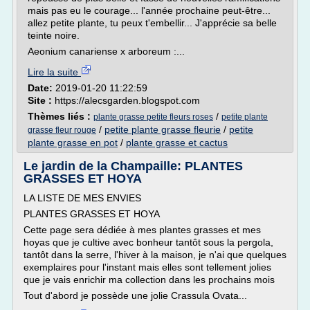
mais pas eu le courage... l'année prochaine peut-être...
allez petite plante, tu peux t'embellir... J'apprécie sa belle
teinte noire.
Aeonium canariense x arboreum :...
Lire la suite
Date:
2019-01-20 11:22:59
Site :
https://alecsgarden.blogspot.com
Thèmes liés :
/
plante grasse petite fleurs roses
petite plante
/
petite plante grasse fleurie
/
petite
grasse fleur rouge
plante grasse en pot
/
plante grasse et cactus
Le jardin de la Champaille: PLANTES
GRASSES ET HOYA
LA LISTE DE MES ENVIES
PLANTES GRASSES ET HOYA
Cette page sera dédiée à mes plantes grasses et mes
hoyas que je cultive avec bonheur tantôt sous la pergola,
tantôt dans la serre, l'hiver à la maison, je n'ai que quelques
exemplaires pour l'instant mais elles sont tellement jolies
que je vais enrichir ma collection dans les prochains mois
Tout d'abord je possède une jolie Crassula Ovata...