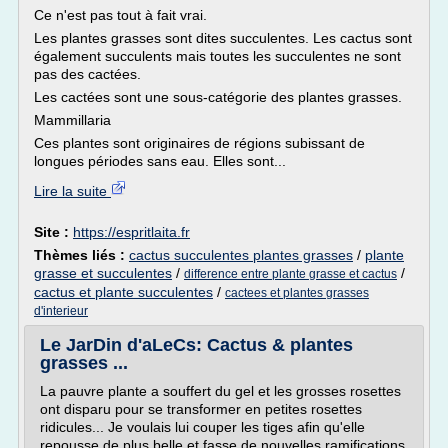
Ce n'est pas tout à fait vrai.
Les plantes grasses sont dites succulentes. Les cactus sont
également succulents mais toutes les succulentes ne sont
pas des cactées.
Les cactées sont une sous-catégorie des plantes grasses.
Mammillaria
Ces plantes sont originaires de régions subissant de
longues périodes sans eau. Elles sont...
Lire la suite
Site :
https://espritlaita.fr
Thèmes liés :
cactus succulentes plantes grasses
/
plante
grasse et succulentes
/
/
difference entre plante grasse et cactus
cactus et plante succulentes
/
cactees et plantes grasses
d'interieur
Le JarDin d'aLeCs: Cactus & plantes
grasses ...
La pauvre plante a souffert du gel et les grosses rosettes
ont disparu pour se transformer en petites rosettes
ridicules... Je voulais lui couper les tiges afin qu'elle
repousse de plus belle et fasse de nouvelles ramifications