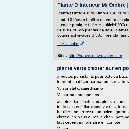
Plante D Interieur Mi Ombre | 
Plante D Interieur Mi Ombre Fleurs Mi
fond d 39écran fenêtre chambre les pla
humide pratique fr lierre artificiel 200c
fleuriste bulldo plantes de soleil plan
couvre sol vivaces d 39ombre plantes p
Lire la suite
Site :
http://hauze.inetvacation.com
plante verte d'exterieur en p
arbustes persistants pour pots ou bacs :
forment un décor permanent sur la terr
Vu sur static.aujardin.info
Vu sur nathanespen.me
achetez des plantes adaptées à une cult
toute saison ? floraisons variées, feuil
habiller une terrasse, un balcon garanti
classiques, vous aurez le choix. pots pou
faut cependant prendre en compte
Vu sur...