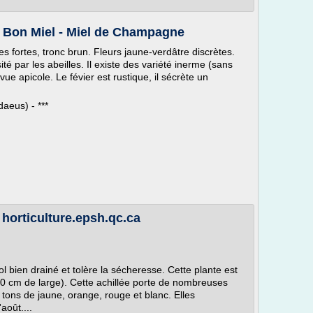
u Bon Miel - Miel de Champagne
 fortes, tronc brun. Fleurs jaune-verdâtre discrètes.
té par les abeilles. Il existe des variété inerme (sans
ue apicole. Le févier est rustique, il sécrète un
aeus) - ***
 horticulture.epsh.qc.ca
l bien drainé et tolère la sécheresse. Cette plante est
0 cm de large). Cette achillée porte de nombreuses
tons de jaune, orange, rouge et blanc. Elles
août....