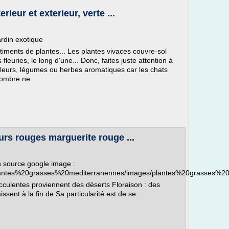
rieur et exterieur, verte ...
ardin exotique
ments de plantes... Les plantes vivaces couvre-sol
leuries, le long d'une... Donc, faites juste attention à
 fleurs, légumes ou herbes aromatiques car les chats
'ombre ne...
urs rouges marguerite rouge ...
s source google image :
r/plantes%20grasses%20mediterranennes/images/plantes%20grasses%2
cculentes proviennent des déserts Floraison : des
sent à la fin de Sa particularité est de se...