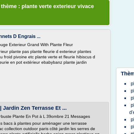
 thème : plante verte exterieur vivace
nnets D Engrais ...
Rouge Exterieur Grand With Plante Fleur
rieur plante pas plante fleurie d exterieur plantes
u froid pivoine etc plante verte et fleurie hibiscus d
leurie en pot extérieur ebabybanz plante jardin
Thèm
p
p
p
p
 Jardin Zen Terrasse Et ...
d'
Arbuste Plante En Pot à L 39ombre 21 Messages
p
ations bacs à plantes pour aménager une terrasse
p
c collection outdoor paris côté jardin les serres de
p