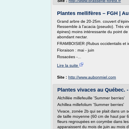
Site :
http://www.brasserie-forest.fr
Plantes mellifères – FGH | A
Grand arbre de 20-25m. couvert d'épines
Ressemble à l'acacia (pseudo). Très visi
épines) moins intéressante du point de v
abondant nectar.
FRAMBOISIER (Rubus occidentalis et id
Floraison : mai - juin
Rosacées -...
Lire la suite
Site :
http://www.aubonmiel.com
Plantes vivaces au Québec. -
Alchillée millefeuille 'Summer berries'
Achillea millefolium 'Summer berries'
Vivace, zonée 2b qui se plait dans un so
de taille moyenne (60 cm de haut par 6
fleurs regroupées en corymbe dans les 
apparaissent du mois de juin au mois d'