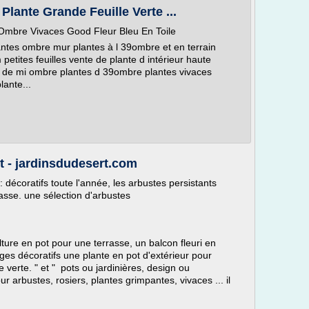
Plante Grande Feuille Verte ...
 Ombre Vivaces Good Fleur Bleu En Toile
ntes ombre mur plantes à l 39ombre et en terrain
m petites feuilles vente de plante d intérieur haute
tes de mi ombre plantes d 39ombre plantes vivaces
lante...
ot - jardinsdudesert.com
 décoratifs toute l'année, les arbustes persistants
asse. une sélection d'arbustes
ure en pot pour une terrasse, un balcon fleuri en
lages décoratifs une plante en pot d'extérieur pour
e verte. " et " pots ou jardinières, design ou
r arbustes, rosiers, plantes grimpantes, vivaces ... il