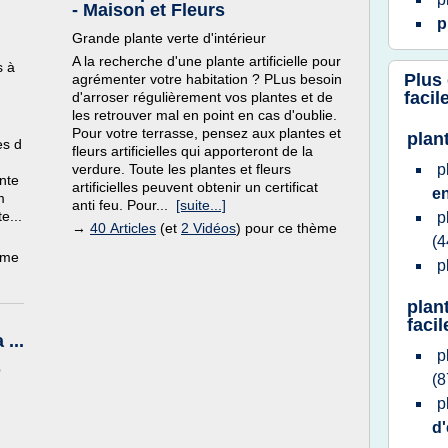
- Maison et Fleurs
p
Grande plante verte d'intérieur
A la recherche d'une plante artificielle pour
s à
Plus
agrémenter votre habitation ? PLus besoin
facil
d'arroser régulièrement vos plantes et de
les retrouver mal en point en cas d'oublie.
Pour votre terrasse, pensez aux plantes et
plant
es d
fleurs artificielles qui apporteront de la
verdure. Toute les plantes et fleurs
p
ante
artificielles peuvent obtenir un certificat
en
m
anti feu. Pour...
[suite...]
e...
p
→
40 Articles
(et
2 Vidéos
) pour ce thème
(4
ème
p
plant
facil
...
p
p
(8
p
d'