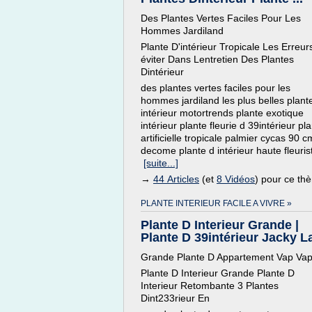
Des Plantes Vertes Faciles Pour Les
Hommes Jardiland
Plante D'intérieur Tropicale Les Erreur
éviter Dans Lentretien Des Plantes
Dintérieur
des plantes vertes faciles pour les
hommes jardiland les plus belles plant
intérieur motortrends plante exotique
intérieur plante fleurie d 39intérieur pl
artificielle tropicale palmier cycas 90 c
decome plante d intérieur haute fleurist
[suite...]
→
44 Articles
(et
8 Vidéos
) pour ce th
PLANTE INTERIEUR FACILE A VIVRE »
Plante D Interieur Grande |
Plante D 39intérieur Jacky La 
Grande Plante D Appartement Vap Va
Plante D Interieur Grande Plante D
Interieur Retombante 3 Plantes
Dint233rieur En