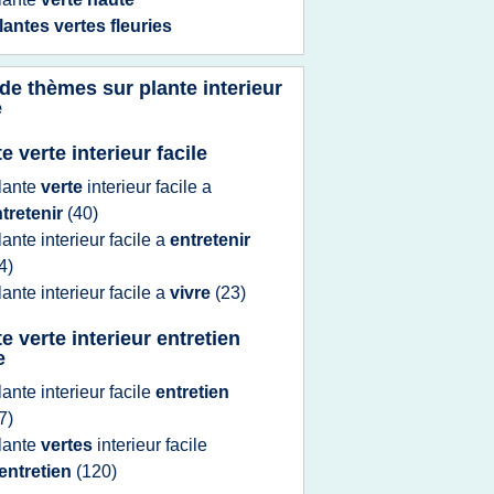
lantes vertes fleuries
 de thèmes sur
plante interieur
e
e verte interieur facile
lante
verte
interieur facile
a
tretenir
(40)
lante interieur facile
a
entretenir
4)
lante interieur facile
a
vivre
(23)
e verte interieur entretien
e
lante interieur facile
entretien
7)
lante
vertes
interieur facile
entretien
(120)