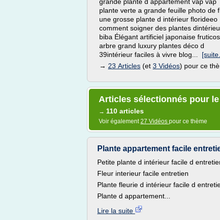
grande plante d appartement vap vap
plante verte a grande feuille photo de f
une grosse plante d intérieur florideeo
comment soigner des plantes dintérieu
biba Élégant artificiel japonaise frutico
arbre grand luxury plantes déco d
39intérieur faciles à vivre blog...
[suite.
→
23 Articles
(et
3 Vidéos
) pour ce th
Articles sélectionnés pour le 
110 articles
→
Voir également
27 Vidéos
pour ce thème
Plante appartement facile entretie
Petite plante d intérieur facile d entreti
Fleur interieur facile entretien
Plante fleurie d intérieur facile d entreti
Plante d appartement...
Lire la suite