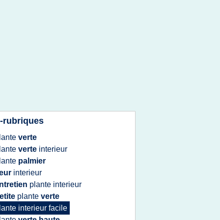
-rubriques
lante
verte
lante
verte
interieur
lante
palmier
leur
interieur
ntretien
plante interieur
etite
plante
verte
lante interieur facile
lante
verte haute