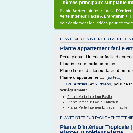
Thèmes principaux sur plante int
Plante
Vertes
Interieur Facile
D'entret
Verte
Interieur Facile
A
Entretenir
•
P
Voir également
les vidéos
pour ce thè
PLANTE VERTES INTERIEUR FACILE D'EN
Plante appartement facile ent
Petite plante d intérieur facile d entreti
Fleur interieur facile entretien
Plante fleurie d intérieur facile d entret
Plante d appartement...
[suite...]
→
120 Articles
(et
5 Vidéos
) pour ce 
Voir également
:
Plante Verte Interieur Facile
Plante Interieur Facile Entretien
Plante Verte Interieur Entretien Facile
PLANTE INTERIEUR FACILE A ENTRETENIR
Plante D'intérieur Tropicale |
Plantes Dintérieur Plante ...