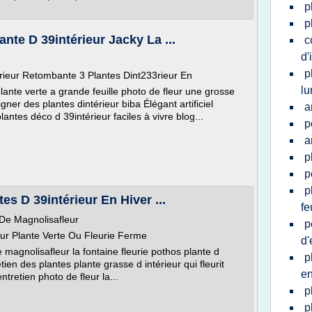
p
p
ante D 39intérieur Jacky La ...
c
d'
p
erieur Retombante 3 Plantes Dint233rieur En
lu
ante verte a grande feuille photo de fleur une grosse
gner des plantes dintérieur biba Élégant artificiel
a
antes déco d 39intérieur faciles à vivre blog...
p
a
p
p
p
tes D 39intérieur En Hiver ...
fe
 De Magnolisafleur
p
ieur Plante Verte Ou Fleurie Ferme
d'
e magnolisafleur la fontaine fleurie pothos plante d
p
etien des plantes plante grasse d intérieur qui fleurit
en
ntretien photo de fleur la...
p
p