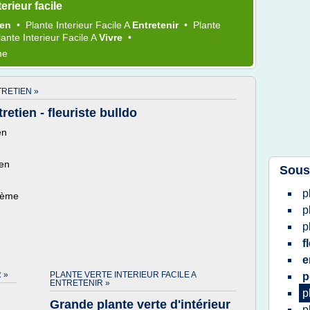
erieur facile
ien
•
Plante Interieur Facile
A
Entretenir
•
Plante
lante Interieur Facile
A
Vivre
•
me
TRETIEN »
retien - fleuriste bulldo
en
ien
Sous
p
thème
p
p
f
e
 »
PLANTE VERTE INTERIEUR FACILE A
p
ENTRETENIR »
p
Grande plante verte d'intérieur
p