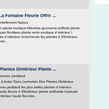
a Fontaine Fleurie Offrir ...
entiellement Nature
plante exotique tillandsia guzmania artificiel plante
iques florideeo plante verte exotique d intérieur l
tes d intérieur motortrends les plantes d 39intérieur
ier...
Plantes Dintérieur Plante ...
Hommes Jardiland
s à éviter Dans Lentretien Des Plantes Dintérieur
es jardiland les plus belles plantes d intérieur
te fleurie d 39intérieur plante artificielle tropicale
érieur haute fleuriste...