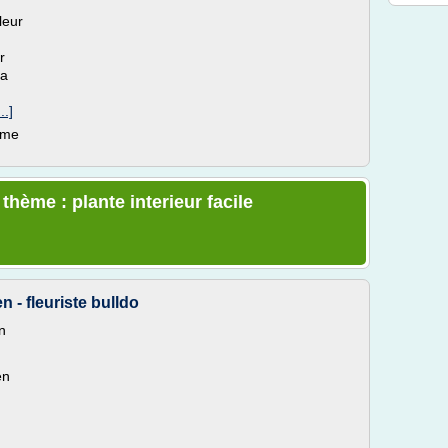
leur
r
sa
..]
ème
thème : plante interieur facile
n - fleuriste bulldo
en
en