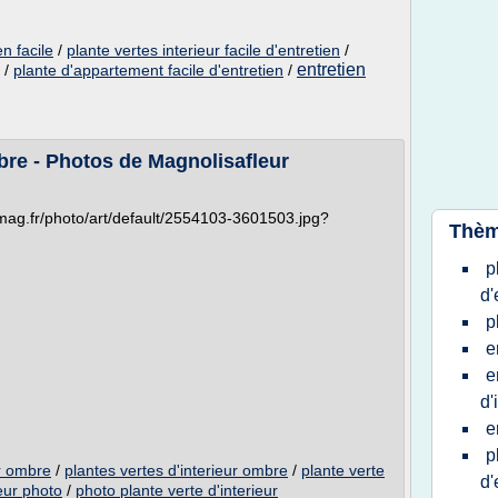
en facile
/
plante vertes interieur facile d'entretien
/
entretien
/
plante d'appartement facile d'entretien
/
bre - Photos de Magnolisafleur
mag.fr/photo/art/default/2554103-3601503.jpg?
Thèm
p
d'
p
e
e
d'
e
p
ur ombre
/
plantes vertes d'interieur ombre
/
plante verte
d'
ieur photo
/
photo plante verte d'interieur