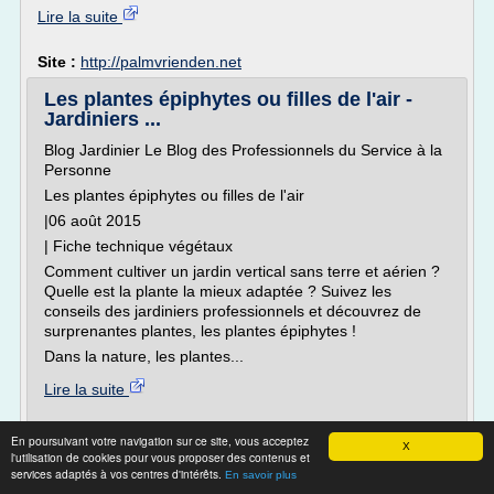
Lire la suite
Site :
http://palmvrienden.net
Les plantes épiphytes ou filles de l'air -
Jardiniers ...
Blog Jardinier Le Blog des Professionnels du Service à la
Personne
Les plantes épiphytes ou filles de l'air
|06 août 2015
| Fiche technique végétaux
Comment cultiver un jardin vertical sans terre et aérien ?
Quelle est la plante la mieux adaptée ? Suivez les
conseils des jardiniers professionnels et découvrez de
surprenantes plantes, les plantes épiphytes !
Dans la nature, les plantes...
Lire la suite
Site :
https://www.jardiniers-professionnels.fr
En poursuivant votre navigation sur ce site, vous acceptez
X
l'utilisation de cookies pour vous proposer des contenus et
plante d'exterieur toute l'annee
Thèmes liés :
/
services adaptés à vos centres d'intérêts.
En savoir plus
plante d eau
/
/
/
plantes epiphytes
plantes epiphytes rustiques