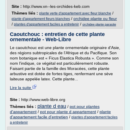
Site :
http://www.xn--les-orchides-keb.com
Thèmes liés :
/
plante verte d'appartement avec fleur blanche
/
orchidee plante ou fleur
plante d'appartement fleurs blanches
/
/
plantes d'appartement faciles a entretenir
orchidee plante parasite
Caoutchouc : entretien de cette plante
ornementale - Web-Libre
Le caoutchouc est une plante ornementale originaire d'Asie,
des régions subtropicales de l'Afrique et du Pacifique. Son
nom botanique est « Ficus Elastica Robusta ». Comme son
nom l'indique, ce végétal est particulièrement robuste.
Faisant partie de la famille des Moracées, cette plante
arbustive est dotée de fortes tiges, renfermant une sève
laiteuse appelée latex. Cette plante...
Lire la suite
Site :
http://www.web-libre.org
plante d eau
Thèmes liés :
/
pot pour plantes
d'appartement
/
pot pour plante d appartement
/
plante
d'appartement facile d'entretien
/
plantes d'appartement faciles
a entretenir