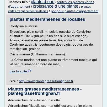
plante d eau
Thèmes liés :
/
toutes les plantes vertes
croissance d une plante
d'appartement
/
/
plantes
/
pot pour plantes d'appartement
vertes d'appartement maladies
plantes mediterraneenes de rocailles
Cordyline australis:
Exposition; plein soleil, mi-soleil; rusticité de Cordyline
australis: -10°C (un peu plus bas si le sujet est agé),
Arrosage inutile en pleine terre. Reproduction de
Cordyline australis: bouturage des rejets, bouturage de
ramification, graines.
Criste marine (Crithmum maritimum):
La Criste marine est une plante extrèmement rustique qui
vit naturellement en bord de mer,...
Lire la suite
Site :
http://www.plantegrassefrontignan.fr
Plantes grasses mediterraneennes -
plantegrassefrontignan.fr
Adromischus filicaulis ssp marlothii:
Adromischus filicaulis ssp marlothii est une petite plante