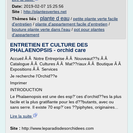
Date:
2019-02-07 15:25:56
Site :
http://plantesvertes.net
plante d eau
Thèmes liés :
/
petite plante verte facile
d'entretien
/
plante d'appartement facile d'entretien
/
bouture plante verte dans l'eau
/
pot pour plantes
d'appartement
ENTRETIEN ET CULTURE DES
PHALAENOPSIS - orchid care
Accueil Â Â Notre Entreprise Â Â Nouveaut??s Â Â
Catalogue Â Â Cultures Â Â Mat??riaux Â Â Boutique Â Â
Expositions Â Â Services
Je recherche l'Orchid??e
Imprimer
INTRODUCTION
Le Phalaenopsis est une des esp?¨ces d'orchid??es la plus
facile et la plus gratifiante pour les d??butants, avec ou
sans serre. Il existe 70 esp?¨ces ??piphytes, originaires...
Lire la suite
Site :
http://www.leparadisdesorchidees.com