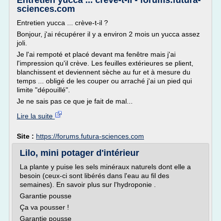
Entretien yucca ... crève-t-il - forums.futura-
sciences.com
Entretien yucca ... crève-t-il ?
Bonjour, j'ai récupérer il y a environ 2 mois un yucca assez
joli.
Je l'ai rempoté et placé devant ma fenêtre mais j'ai
l'impression qu'il crève. Les feuilles extérieures se plient,
blanchissent et deviennent sèche au fur et à mesure du
temps ... obligé de les couper ou arraché j'ai un pied qui
limite "dépouillé".
Je ne sais pas ce que je fait de mal...
Lire la suite
Site :
https://forums.futura-sciences.com
Lilo, mini potager d'intérieur
La plante y puise les sels minéraux naturels dont elle a
besoin (ceux-ci sont libérés dans l'eau au fil des
semaines). En savoir plus sur l'hydroponie .
Garantie pousse
Ça va pousser !
Garantie pousse