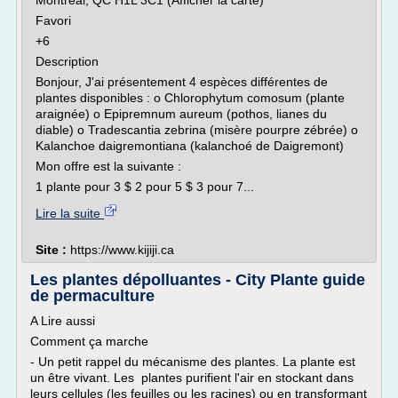
Montréal, QC H1L 3C1 (Afficher la carte)
Favori
+6
Description
Bonjour, J'ai présentement 4 espèces différentes de
plantes disponibles : o Chlorophytum comosum (plante
araignée) o Epipremnum aureum (pothos, lianes du
diable) o Tradescantia zebrina (misère pourpre zébrée) o
Kalanchoe daigremontiana (kalanchoé de Daigremont)
Mon offre est la suivante :
1 plante pour 3 $ 2 pour 5 $ 3 pour 7...
Lire la suite
Site :
https://www.kijiji.ca
Les plantes dépolluantes - City Plante guide
de permaculture
A Lire aussi
Comment ça marche
- Un petit rappel du mécanisme des plantes. La plante est
un être vivant. Les plantes purifient l'air en stockant dans
leurs cellules (les feuilles ou les racines) ou en transformant