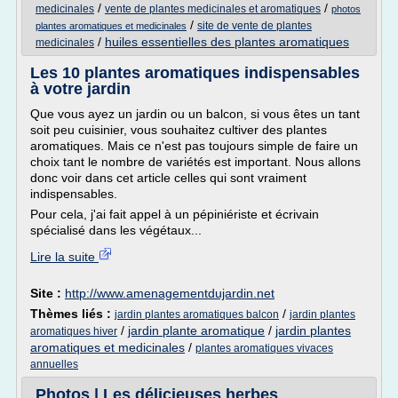
/
/
medicinales
vente de plantes medicinales et aromatiques
photos
/
site de vente de plantes
plantes aromatiques et medicinales
/
huiles essentielles des plantes aromatiques
medicinales
Les 10 plantes aromatiques indispensables
à votre jardin
Que vous ayez un jardin ou un balcon, si vous êtes un tant
soit peu cuisinier, vous souhaitez cultiver des plantes
aromatiques. Mais ce n'est pas toujours simple de faire un
choix tant le nombre de variétés est important. Nous allons
donc voir dans cet article celles qui sont vraiment
indispensables.
Pour cela, j'ai fait appel à un pépiniériste et écrivain
spécialisé dans les végétaux...
Lire la suite
Site :
http://www.amenagementdujardin.net
Thèmes liés :
/
jardin plantes aromatiques balcon
jardin plantes
/
jardin plante aromatique
/
jardin plantes
aromatiques hiver
aromatiques et medicinales
/
plantes aromatiques vivaces
annuelles
Photos | Les délicieuses herbes