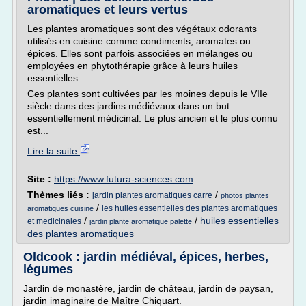
aromatiques et leurs vertus
Les plantes aromatiques sont des végétaux odorants
utilisés en cuisine comme condiments, aromates ou
épices. Elles sont parfois associées en mélanges ou
employées en phytothérapie grâce à leurs huiles
essentielles .
Ces plantes sont cultivées par les moines depuis le VIIe
siècle dans des jardins médiévaux dans un but
essentiellement médicinal. Le plus ancien et le plus connu
est...
Lire la suite
Site :
https://www.futura-sciences.com
Thèmes liés :
/
jardin plantes aromatiques carre
photos plantes
/
les huiles essentielles des plantes aromatiques
aromatiques cuisine
/
/
huiles essentielles
et medicinales
jardin plante aromatique palette
des plantes aromatiques
Oldcook : jardin médiéval, épices, herbes,
légumes
Jardin de monastère, jardin de château, jardin de paysan,
jardin imaginaire de Maître Chiquart.