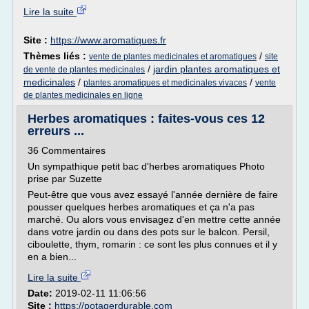
Lire la suite
Site :
https://www.aromatiques.fr
Thèmes liés :
/
vente de plantes medicinales et aromatiques
site
/
jardin plantes aromatiques et
de vente de plantes medicinales
medicinales
/
/
plantes aromatiques et medicinales vivaces
vente
de plantes medicinales en ligne
Herbes aromatiques : faites-vous ces 12
erreurs ...
36 Commentaires
Un sympathique petit bac d'herbes aromatiques Photo
prise par Suzette
Peut-être que vous avez essayé l'année dernière de faire
pousser quelques herbes aromatiques et ça n'a pas
marché. Ou alors vous envisagez d'en mettre cette année
dans votre jardin ou dans des pots sur le balcon. Persil,
ciboulette, thym, romarin : ce sont les plus connues et il y
en a bien...
Lire la suite
Date:
2019-02-11 11:06:56
Site :
https://potagerdurable.com