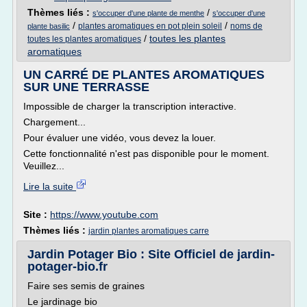
Thèmes liés :
/
s'occuper d'une plante de menthe
s'occuper d'une
/
/
plantes aromatiques en pot plein soleil
noms de
plante basilic
/
toutes les plantes
toutes les plantes aromatiques
aromatiques
UN CARRÉ DE PLANTES AROMATIQUES
SUR UNE TERRASSE
Impossible de charger la transcription interactive.
Chargement...
Pour évaluer une vidéo, vous devez la louer.
Cette fonctionnalité n'est pas disponible pour le moment.
Veuillez...
Lire la suite
Site :
https://www.youtube.com
Thèmes liés :
jardin plantes aromatiques carre
Jardin Potager Bio : Site Officiel de jardin-
potager-bio.fr
Faire ses semis de graines
Le jardinage bio