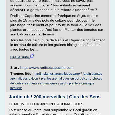
du basilic sur votre balcon mais vous ne savez pas
vraiment comment faire ? Vos enfants aimeraient
découvrir la germination sur le rebord d'une fenêtre ?
Radis et Capucine conçoit et fabrique en Anjou depuis
plus de 15 ans des pots de culture pour découvrir le
jardinage, facilement et pour toute la famille. Semer des
plantes aromatiques c'est facile ! Planter des tomates sur
son balcon c'est facile aussi !
Tous les pots de culture de Radis et Capucine contiennent
le terreau de culture et les graines biologiques à semer,
avec toutes les...
Lire la suite
Site :
https://www.radisetcapucine.com
Thèmes liés :
/
jardin plantes aromatiques carre
jardin plantes
/
/
aromatiques balcon
plantes aromatiques en pot balcon
photos
/
de toutes les plantes aromatiques
jardin plante aromatique
interieur
Jardin oh ! 200 merveilles | Clos des Sens
LE MERVEILLEUX JARDIN D'AROMATIQUES
La terrasse du restaurant surplombe le Corti (jardin en
patois) appelé « Carré des Aromates ». Des dizaines de