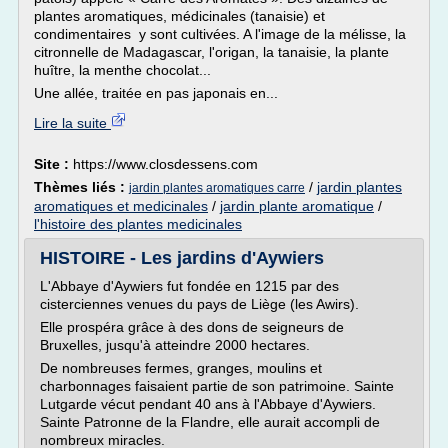
plantes aromatiques, médicinales (tanaisie) et
condimentaires y sont cultivées. A l'image de la mélisse, la
citronnelle de Madagascar, l'origan, la tanaisie, la plante
huître, la menthe chocolat...
Une allée, traitée en pas japonais en...
Lire la suite
Site :
https://www.closdessens.com
Thèmes liés :
/
jardin plantes
jardin plantes aromatiques carre
aromatiques et medicinales
/
jardin plante aromatique
/
l'histoire des plantes medicinales
HISTOIRE - Les jardins d'Aywiers
L'Abbaye d'Aywiers fut fondée en 1215 par des
cisterciennes venues du pays de Liège (les Awirs).
Elle prospéra grâce à des dons de seigneurs de
Bruxelles, jusqu'à atteindre 2000 hectares.
De nombreuses fermes, granges, moulins et
charbonnages faisaient partie de son patrimoine. Sainte
Lutgarde vécut pendant 40 ans à l'Abbaye d'Aywiers.
Sainte Patronne de la Flandre, elle aurait accompli de
nombreux miracles.