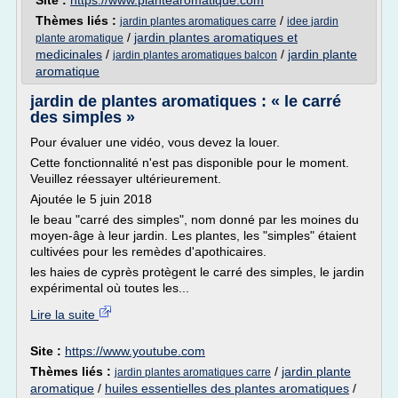
Site :
https://www.plantearomatique.com
Thèmes liés :
/
jardin plantes aromatiques carre
idee jardin
/
jardin plantes aromatiques et
plante aromatique
medicinales
/
/
jardin plante
jardin plantes aromatiques balcon
aromatique
jardin de plantes aromatiques : « le carré
des simples »
Pour évaluer une vidéo, vous devez la louer.
Cette fonctionnalité n'est pas disponible pour le moment.
Veuillez réessayer ultérieurement.
Ajoutée le 5 juin 2018
le beau "carré des simples", nom donné par les moines du
moyen-âge à leur jardin. Les plantes, les "simples" étaient
cultivées pour les remèdes d'apothicaires.
les haies de cyprès protègent le carré des simples, le jardin
expérimental où toutes les...
Lire la suite
Site :
https://www.youtube.com
Thèmes liés :
/
jardin plante
jardin plantes aromatiques carre
aromatique
/
huiles essentielles des plantes aromatiques
/