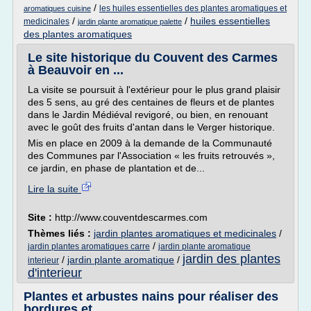
/
les huiles essentielles des plantes aromatiques et
aromatiques cuisine
/
/
huiles essentielles
medicinales
jardin plante aromatique palette
des plantes aromatiques
Le site historique du Couvent des Carmes
à Beauvoir en ...
La visite se poursuit à l'extérieur pour le plus grand plaisir
des 5 sens, au gré des centaines de fleurs et de plantes
dans le Jardin Médiéval revigoré, ou bien, en renouant
avec le goût des fruits d'antan dans le Verger historique.
Mis en place en 2009 à la demande de la Communauté
des Communes par l'Association « les fruits retrouvés »,
ce jardin, en phase de plantation et de...
Lire la suite
Site :
http://www.couventdescarmes.com
Thèmes liés :
jardin plantes aromatiques et medicinales
/
/
jardin plantes aromatiques carre
jardin plante aromatique
jardin des plantes
/
jardin plante aromatique
/
interieur
d'interieur
Plantes et arbustes nains pour réaliser des
bordures et ...