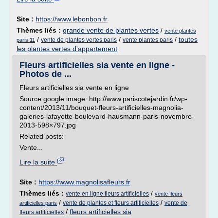
Site :
https://www.lebonbon.fr
Thèmes liés :
grande vente de plantes vertes
/
vente plantes
/
/
/
toutes
vente de plantes vertes paris
vente plantes paris
paris 11
les plantes vertes d'appartement
Fleurs artificielles sia vente en ligne -
Photos de ...
Fleurs artificielles sia vente en ligne
Source google image: http://www.pariscotejardin.fr/wp-
content/2013/11/bouquet-fleurs-artificielles-magnolia-
galeries-lafayette-boulevard-hausmann-paris-novembre-
2013-598×797.jpg
Related posts:
Vente...
Lire la suite
Site :
https://www.magnolisafleurs.fr
Thèmes liés :
/
vente en ligne fleurs artificielles
vente fleurs
/
/
vente de plantes et fleurs artificielles
vente de
artificielles paris
/
fleurs artificielles sia
fleurs artificielles