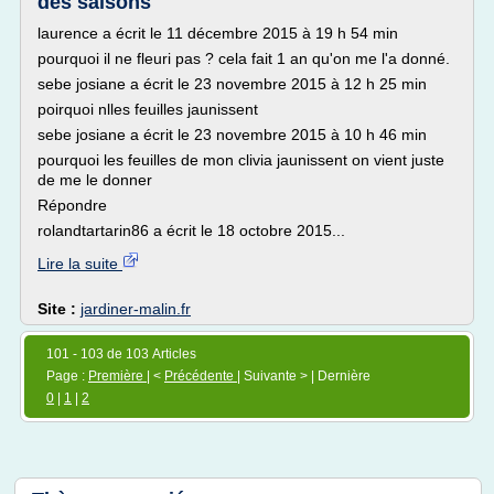
des saisons
laurence a écrit le 11 décembre 2015 à 19 h 54 min
pourquoi il ne fleuri pas ? cela fait 1 an qu'on me l'a donné.
sebe josiane a écrit le 23 novembre 2015 à 12 h 25 min
poirquoi nlles feuilles jaunissent
sebe josiane a écrit le 23 novembre 2015 à 10 h 46 min
pourquoi les feuilles de mon clivia jaunissent on vient juste
de me le donner
Répondre
rolandtartarin86 a écrit le 18 octobre 2015...
Lire la suite
Site :
jardiner-malin.fr
101 - 103 de 103 Articles
Page :
Première
| <
Précédente
| Suivante > | Dernière
0
|
1
|
2