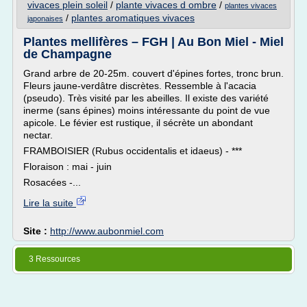
vivaces plein soleil
/
plante vivaces d ombre
/
plantes vivaces
/
plantes aromatiques vivaces
japonaises
Plantes mellifères – FGH | Au Bon Miel - Miel
de Champagne
Grand arbre de 20-25m. couvert d'épines fortes, tronc brun.
Fleurs jaune-verdâtre discrètes. Ressemble à l'acacia
(pseudo). Très visité par les abeilles. Il existe des variété
inerme (sans épines) moins intéressante du point de vue
apicole. Le févier est rustique, il sécrète un abondant
nectar.
FRAMBOISIER (Rubus occidentalis et idaeus) - ***
Floraison : mai - juin
Rosacées -...
Lire la suite
Site :
http://www.aubonmiel.com
3 Ressources