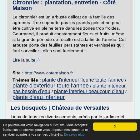
Citronnier : plantation, entretien - Côté
Maison
Le citronnier est un arbuste délicat de la famille des
agrumes. Il ne supporte pas les grands gels et ne peut
être cultivé en pleine terre dans les zones trop froides.
Gourmand, il produit constamment fleurs et fruits, même
si la grande période de récolte est à la fin de l'année. Cet
arbuste porte des feuilles persistantes et vernissées qu'il
faut surveiller ; elles sont facilement...
Lire la suite
Site :
http://www.cotemaison.fr
plante d'interieur fleurie toute l'annee
Thèmes liés :
/
plante d'exterieur toute l'annee
plante interieur
/
pas besoin d'eau
plante interieur beaucoup d'eau
/
/
plante d'eau interieur
Les bosquets | Château de Versailles
Lieux de tous les divertissements, créés par le jardinier et
architecte André Le Nôtre, les bosquets de Versailles ont
En poursuivant votre navigation sur ce site, vous acceptez
X
été souvent remaniés au cours des époques. Fontaines,
l'utilisation de cookies pour vous proposer des contenus et
vases et statues agrémentent ces espaces qui accueillent
services adaptés à vos centres d'intérêts.
En savoir plus
régulièrement la promenade du roi et les divertissements