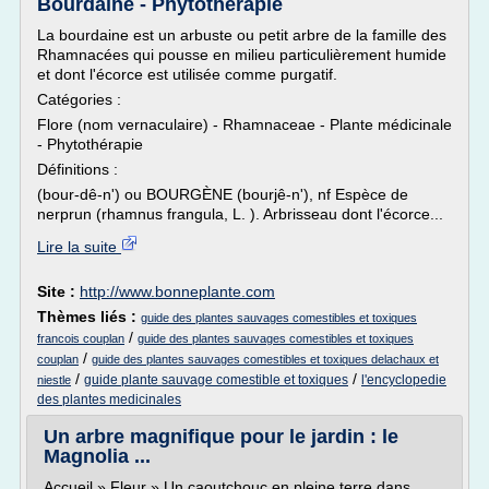
Bourdaine - Phytothérapie
La bourdaine est un arbuste ou petit arbre de la famille des
Rhamnacées qui pousse en milieu particulièrement humide
et dont l'écorce est utilisée comme purgatif.
Catégories :
Flore (nom vernaculaire) - Rhamnaceae - Plante médicinale
- Phytothérapie
Définitions :
(bour-dê-n') ou BOURGÈNE (bourjê-n'), nf Espèce de
nerprun (rhamnus frangula, L. ). Arbrisseau dont l'écorce...
Lire la suite
Site :
http://www.bonneplante.com
Thèmes liés :
guide des plantes sauvages comestibles et toxiques
/
francois couplan
guide des plantes sauvages comestibles et toxiques
/
couplan
guide des plantes sauvages comestibles et toxiques delachaux et
/
/
guide plante sauvage comestible et toxiques
l'encyclopedie
niestle
des plantes medicinales
Un arbre magnifique pour le jardin : le
Magnolia ...
Accueil » Fleur » Un caoutchouc en pleine terre dans