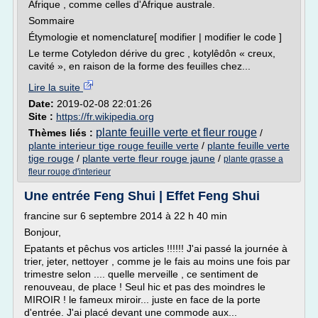
Afrique , comme celles d'Afrique australe.
Sommaire
Étymologie et nomenclature[ modifier | modifier le code ]
Le terme Cotyledon dérive du grec , kotylêdôn « creux,
cavité », en raison de la forme des feuilles chez...
Lire la suite
Date:
2019-02-08 22:01:26
Site :
https://fr.wikipedia.org
plante feuille verte et fleur rouge
Thèmes liés :
/
plante interieur tige rouge feuille verte
/
plante feuille verte
tige rouge
/
plante verte fleur rouge jaune
/
plante grasse a
fleur rouge d'interieur
Une entrée Feng Shui | Effet Feng Shui
francine sur 6 septembre 2014 à 22 h 40 min
Bonjour,
Epatants et pêchus vos articles !!!!!! J'ai passé la journée à
trier, jeter, nettoyer , comme je le fais au moins une fois par
trimestre selon .... quelle merveille , ce sentiment de
renouveau, de place ! Seul hic et pas des moindres le
MIROIR ! le fameux miroir... juste en face de la porte
d'entrée. J'ai placé devant une commode aux...