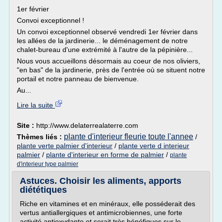
1er février
Convoi exceptionnel !
Un convoi exceptionnel observé vendredi 1er février dans
les allées de la jardinerie... le déménagement de notre
chalet-bureau d'une extrémité à l'autre de la pépinière...
Nous vous accueillons désormais au coeur de nos oliviers,
"en bas" de la jardinerie, près de l'entrée où se situent notre
portail et notre panneau de bienvenue.
Au...
Lire la suite
Site :
http://www.delaterrealaterre.com
plante d'interieur fleurie toute l'annee
Thèmes liés :
/
plante verte palmier d'interieur
/
plante verte d interieur
palmier
/
plante d'interieur en forme de palmier
/
plante
d'interieur type palmier
Astuces. Choisir les aliments, apports
diététiques
Riche en vitamines et en minéraux, elle posséderait des
vertus antiallergiques et antimicrobiennes, une forte
activité antioxydante et serait très bénéfiques sur le