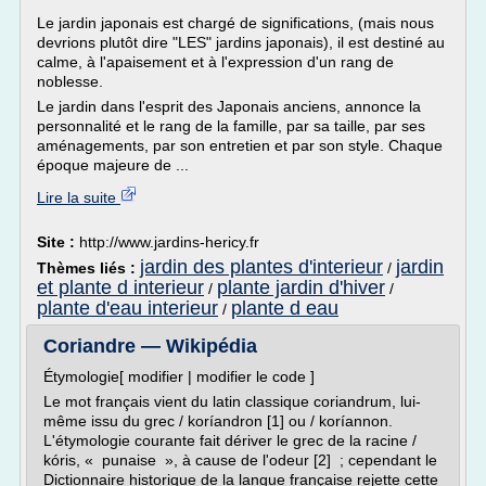
Le jardin japonais est chargé de significations, (mais nous
devrions plutôt dire "LES" jardins japonais), il est destiné au
calme, à l'apaisement et à l'expression d'un rang de
noblesse.
Le jardin dans l'esprit des Japonais anciens, annonce la
personnalité et le rang de la famille, par sa taille, par ses
aménagements, par son entretien et par son style. Chaque
époque majeure de ...
Lire la suite
Site :
http://www.jardins-hericy.fr
jardin des plantes d'interieur
jardin
Thèmes liés :
/
et plante d interieur
plante jardin d'hiver
/
/
plante d'eau interieur
plante d eau
/
Coriandre — Wikipédia
Étymologie[ modifier | modifier le code ]
Le mot français vient du latin classique coriandrum, lui-
même issu du grec / koríandron [1] ou / koríannon.
L'étymologie courante fait dériver le grec de la racine /
kóris, « punaise », à cause de l'odeur [2] ; cependant le
Dictionnaire historique de la langue française rejette cette