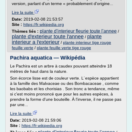
version, parlant d'un terme « probablement d'origine...
Lire la suite
Date:
2019-02-08 21:53:57
Site :
https://fr.wikipedia.org
plante d'interieur fleurie toute l'annee
Thèmes liés :
/
plante d'exterieur toute l'annee
plante
/
interieur a l'exterieur
/
plante interieur tige rouge
feuille verte
/
plante feuille verte tige rouge
Pachira aquatica — Wikipédia
Le Pachira est un arbre à caudex pouvant atteindre 18
mètres de haut dans la nature.
Son écorce lisse est de couleur verte. L´espèce appartient
à la famille des Malvaceae ou des Bombacaceae , comme
les baobabs et les chorisias . Son tronc a tendance, même
si c'est moins prononcé que pour les autres espèces, à
prendre la forme d'une bouteille. À l'inverse, il ne passe pas
par une...
Lire la suite
Date:
2019-02-08 21:59:06
Site :
https://fr.wikipedia.org