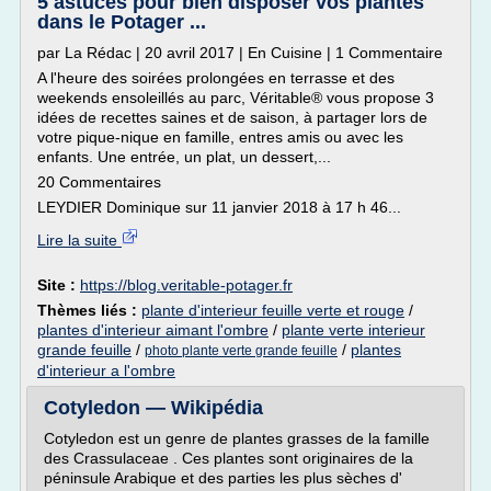
5 astuces pour bien disposer vos plantes
dans le Potager ...
par La Rédac | 20 avril 2017 | En Cuisine | 1 Commentaire
A l'heure des soirées prolongées en terrasse et des
weekends ensoleillés au parc, Véritable® vous propose 3
idées de recettes saines et de saison, à partager lors de
votre pique-nique en famille, entres amis ou avec les
enfants. Une entrée, un plat, un dessert,...
20 Commentaires
LEYDIER Dominique sur 11 janvier 2018 à 17 h 46...
Lire la suite
Site :
https://blog.veritable-potager.fr
Thèmes liés :
plante d'interieur feuille verte et rouge
/
plantes d'interieur aimant l'ombre
/
plante verte interieur
grande feuille
/
/
plantes
photo plante verte grande feuille
d'interieur a l'ombre
Cotyledon — Wikipédia
Cotyledon est un genre de plantes grasses de la famille
des Crassulaceae . Ces plantes sont originaires de la
péninsule Arabique et des parties les plus sèches d'