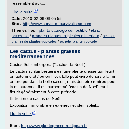
ressemblent aux...
Lire la suite
Date:
2019-02-08 08:05:55
Site :
http://www.survie-et-survivalisme.com
Thèmes liés :
plante sauvage comestible
/
plante
/
grandes plantes tropicales d'interieur
/
comestible
acheter
/
graines de plantes tropicales
acheter plante tropicale
Les cactus - plantes grasses
mediterraneennes
Cactus Schlumbergera ("cactus de Noel"):
Le cactus schlumbergera est une plante grasse qui fleurit
en automne et / ou en hiver. Elle peut vivre dehors à la mi
ombre pendant la belle saison, mais doit etre rentrée pour
la mi automne. Il est surnommé "cactus de Noel" car il
fleurit généralement à cette prériode.
Entretien du cactus de Noël:
Exposition: mi ombre en extérieur et plein soleil...
Lire la suite
Site :
http://www.plantegrassefrontignan.fr