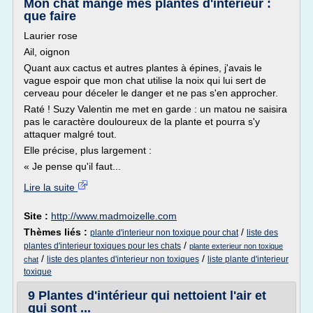
Mon chat mange mes plantes d'intérieur :
que faire
Laurier rose
Ail, oignon
Quant aux cactus et autres plantes à épines, j'avais le
vague espoir que mon chat utilise la noix qui lui sert de
cerveau pour déceler le danger et ne pas s'en approcher.
Raté ! Suzy Valentin me met en garde : un matou ne saisira
pas le caractère douloureux de la plante et pourra s'y
attaquer malgré tout.
Elle précise, plus largement :
« Je pense qu'il faut...
Lire la suite
Site :
http://www.madmoizelle.com
Thèmes liés :
/
plante d'interieur non toxique pour chat
liste des
/
plantes d'interieur toxiques pour les chats
plante exterieur non toxique
/
/
liste des plantes d'interieur non toxiques
liste plante d'interieur
chat
toxique
9 Plantes d'intérieur qui nettoient l'air et
qui sont ...