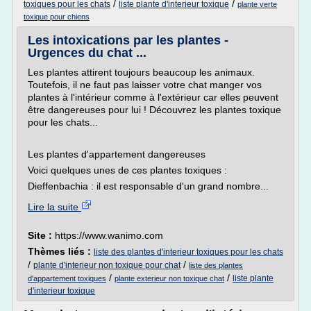
/
/
toxiques pour les chats
liste plante d'interieur toxique
plante verte
toxique pour chiens
Les intoxications par les plantes -
Urgences du chat ...
Les plantes attirent toujours beaucoup les animaux.
Toutefois, il ne faut pas laisser votre chat manger vos
plantes à l'intérieur comme à l'extérieur car elles peuvent
être dangereuses pour lui ! Découvrez les plantes toxique
pour les chats...
Les plantes d'appartement dangereuses
Voici quelques unes de ces plantes toxiques :
Dieffenbachia : il est responsable d'un grand nombre...
Lire la suite
Site :
https://www.wanimo.com
Thèmes liés :
liste des plantes d'interieur toxiques pour les chats
/
/
plante d'interieur non toxique pour chat
liste des plantes
/
/
liste plante
d'appartement toxiques
plante exterieur non toxique chat
d'interieur toxique