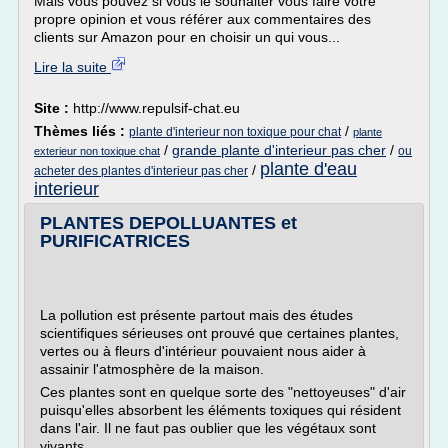
Mais vous pouvez si vous le souhaiter vous faire votre
propre opinion et vous référer aux commentaires des
clients sur Amazon pour en choisir un qui vous...
Lire la suite
Site :
http://www.repulsif-chat.eu
Thèmes liés :
/
plante d'interieur non toxique pour chat
plante
/
grande plante d'interieur pas cher
/
ou
exterieur non toxique chat
plante d'eau
/
acheter des plantes d'interieur pas cher
interieur
PLANTES DEPOLLUANTES et
PURIFICATRICES
La pollution est présente partout mais des études
scientifiques sérieuses ont prouvé que certaines plantes,
vertes ou à fleurs d'intérieur pouvaient nous aider à
assainir l'atmosphère de la maison.
Ces plantes sont en quelque sorte des "nettoyeuses" d'air
puisqu'elles absorbent les éléments toxiques qui résident
dans l'air. Il ne faut pas oublier que les végétaux sont
vivants...