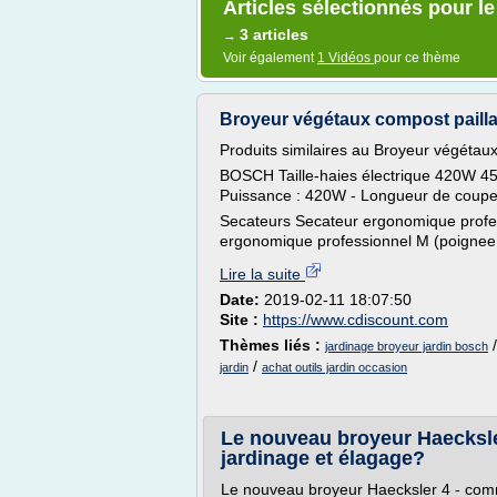
Articles sélectionnés pour le
3 articles
→
Voir également
1 Vidéos
pour ce thème
Broyeur végétaux compost paillag
Produits similaires au Broyeur végétau
BOSCH Taille-haies électrique 420W 45
Puissance : 420W - Longueur de coupe
Secateurs Secateur ergonomique profe
ergonomique professionnel M (poignee 
Lire la suite
Date:
2019-02-11 18:07:50
Site :
https://www.cdiscount.com
Thèmes liés :
jardinage broyeur jardin bosch
/
jardin
achat outils jardin occasion
Le nouveau broyeur Haecksle
jardinage et élagage?
Le nouveau broyeur Haecksler 4 - comm